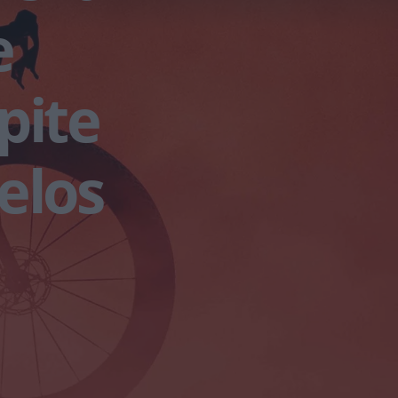
e
pite
elos