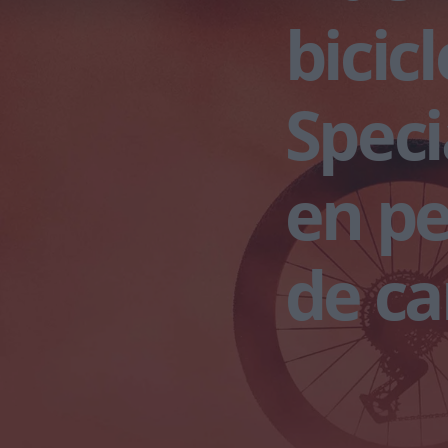
bicic
Speci
en pe
de ca