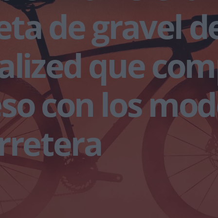
leta de gravel d
alized que com
so con los mod
rretera