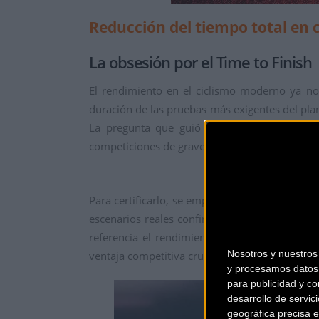
Reducción del tiempo total en 
La obsesión por el Time to Finish
El rendimiento en el ciclismo moderno ya no 
duración de las pruebas más exigentes del pla
La pregunta que guió todo el proceso de des
competiciones de gravel más rápidas del mun
Para certificarlo, se emplearon las simulacion
escenarios reales confirman que el nuevo d
referencia el rendimiento de atletas profesi
Nosotros y nuestro
ventaja competitiva crucial cuando se pelea por
y procesamos datos 
para publicidad y co
desarrollo de servici
geográfica precisa e