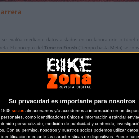
carrera
se evalúa mediante datos aislados en un laboratorio o túnel de
neta. El concepto del
Time to Finish
(Tiempo hasta Meta) se conv
arrollo fue directa y sin concesiones: ¿puede esta estructura
do?
es de carrera más exhaustivas y completas del sector. Los datos e
iseño permite limar hasta 9 minutos y 58 segundos en una pru
Su privacidad es importante para nosotros
onales como Sofía Gómez Villafañe frente a la generación anter
s 1538
socios
almacenamos y/o accedemos a información en un disposit
 el escalón más alto del podio.
personales, como identificadores únicos e información estándar enviad
ntenido personalizado, medición de publicidad y contenido, investigaci
os.
Con su permiso, nosotros y nuestros socios podemos utilizar datos 
 identificación mediante las características de dispositivos. Puede hacer