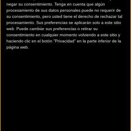
negar su consentimiento.
Tenga en cuenta que algún
La serie Nitro II 2025 es el resultado de más de 40 años de
procesamiento de sus datos personales puede no requerir de
experiencia en ingeniería ciclista. No se trata solo de
su consentimiento, pero usted tiene el derecho de rechazar tal
estética premium en acabado Light Bronze, sino de una
procesamiento. Sus preferencias se aplicarán solo a este sitio
web. Puede cambiar sus preferencias o retirar su
mejora sustancial en la mecánica de la rueda. El uso de
consentimiento en cualquier momento volviendo a este sitio y
aluminio 7075 mecanizado de alta precisión
asegura una
haciendo clic en el botón "Privacidad" en la parte inferior de la
base ligera pero extremadamente resistente, capaz de
página web.
soportar las condiciones más duras de la competición y el
entrenamiento diario.