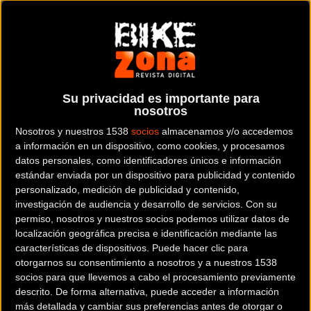
fabricados en aluminio 7075, ofrecen una
rigidez lateral
excepcional gracias a su innovador diseño de ala de mayor
diámetro.
Su privacidad es importante para
nosotros
Nosotros y nuestros 1538
socios
almacenamos y/o accedemos
a información en un dispositivo, como cookies, y procesamos
datos personales, como identificadores únicos e información
estándar enviada por un dispositivo para publicidad y contenido
personalizado, medición de publicidad y contenido,
investigación de audiencia y desarrollo de servicios.
Con su
permiso, nosotros y nuestros socios podemos utilizar datos de
localización geográfica precisa e identificación mediante las
características de dispositivos. Puede hacer clic para
otorgarnos su consentimiento a nosotros y a nuestros 1538
Innovación técnica para el ciclista
socios para que llevemos a cabo el procesamiento previamente
exigente
descrito. De forma alternativa, puede acceder a información
más detallada y cambiar sus preferencias antes de otorgar o