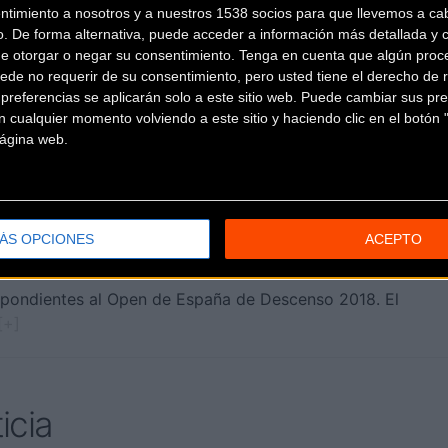
ntimiento a nosotros y a nuestros 1538 socios para que llevemos a ca
o. De forma alternativa, puede acceder a información más detallada y 
el día 27 de este mismo mes en el Open de España de D
de otorgar o negar su consentimiento.
Tenga en cuenta que algún proc
está a vuestra disposición en
opendescenso.com
ede no requerir de su consentimiento, pero usted tiene el derecho de r
referencias se aplicarán solo a este sitio web. Puede cambiar sus pref
rcía
 cualquier momento volviendo a este sitio y haciendo clic en el botón "
 página web.
ÁS OPCIONES
ACEPTO
2018
espondientes al Open de España de Descenso 2018. El
 [+]
icia