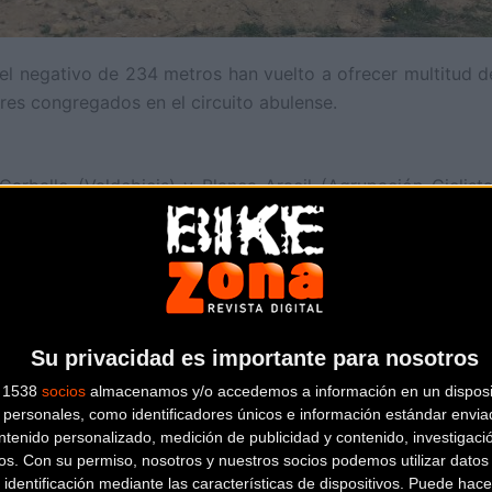
vel negativo de 234 metros han vuelto a ofrecer multitud
res congregados en el circuito abulense.
Carballo (Valdebicis) y Blanca Aracil (Agrupación Cicli
sición, manteniendo así su estatus de líderes de la compe
mana fue la sobresaliente actuación de la junior
Zoe Zamo
z segundos a la mejor mujer en categoría élite, Telma Torre
rar a Pedro Jorge Panizo; Edgar Peyra sería el primer clasi
Su privacidad es importante para nosotros
ete y Sergio Álvarez el mejor chico cadete.
s 1538
socios
almacenamos y/o accedemos a información en un disposit
personales, como identificadores únicos e información estándar enviad
icipación, con más de 50 corredores compitiendo en las
ntenido personalizado, medición de publicidad y contenido, investigaci
zález se impuso en Máster 40, y Cristóbal Jover haría lo p
os.
Con su permiso, nosotros y nuestros socios podemos utilizar datos 
 identificación mediante las características de dispositivos. Puede hacer