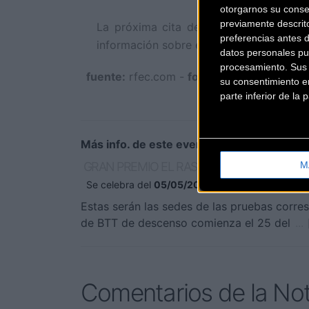
otorgarnos su conse
previamente descrit
La próxima cita del calendario será 
preferencias antes 
información sobre el certamen nacional 
datos personales pu
procesamiento. Sus p
fuente:
rfec.com -
foto principal:
Ariel Ga
su consentimiento en
parte inferior de la
Más info. de este evento
M
GRAN PREMIO EL RASO-OPEN ESPAÑA DH 
Se celebra del
05/05/2018
al
06/05/2018
Estas serán las sedes de las pruebas corr
de BTT de descenso comienza el 25 del
...
Comentarios de la Not