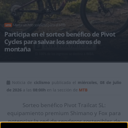
Marca un hito solidario para el MTB
MTB
Participa en el sorteo benéfico de Pivot
Cycles para salvar los senderos de
montaña
Noticia de
ciclismo
publicada el
miércoles, 08 de julio
de 2026
a las
08:00h
en la sección de
MTB
Sorteo benéfico Pivot Trailcat SL:
equipamiento premium Shimano y Fox para
potenciar la red de senderos sostenibles de