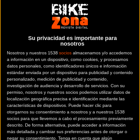
IMBA
El
sorteo Pivot Trailcat SL Pro XT Di2
se presenta como
una oportunidad única para la comunidad del ciclismo de
montaña, donde el
100% de los ingresos se destina a la
Su privacidad es importante para
construcción de senderos y a la defensa de su
nosotros
conservación
. La marca estadounidense
Pivot Cycles
ha
Nosotros y nuestros 1538
socios
almacenamos y/o accedemos
decidido donar de manera íntegra las ganancias de esta
a información en un dispositivo, como cookies, y procesamos
iniciativa a la
Asociación Internacional de Ciclismo de
datos personales, como identificadores únicos e información
estándar enviada por un dispositivo para publicidad y contenido
Montaña (IMBA)
. Se trata de una acción crucial en un
personalizado, medición de publicidad y contenido,
momento en el que el acceso sostenible a la naturaleza es
investigación de audiencia y desarrollo de servicios.
Con su
clave para el futuro del deporte.
permiso, nosotros y nuestros socios podemos utilizar datos de
localización geográfica precisa e identificación mediante las
Un montaje de ensueño con Fox
características de dispositivos. Puede hacer clic para
Factory y Shimano XT Di2
otorgarnos su consentimiento a nosotros y a nuestros 1538
socios para que llevemos a cabo el procesamiento previamente
descrito. De forma alternativa, puede acceder a información
La bicicleta sorteada es una auténtica joya de la ingeniería.
más detallada y cambiar sus preferencias antes de otorgar o
Esta montura estará equipada con
suspensión y tija de
negar su consentimiento.
Tenga en cuenta que algún