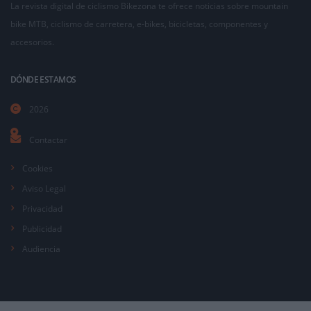
La revista digital de ciclismo Bikezona te ofrece noticias sobre mountain
bike MTB, ciclismo de carretera, e-bikes, bicicletas, componentes y
accesorios.
DÓNDE ESTAMOS
2026
Contactar
Cookies
Aviso Legal
Privacidad
Publicidad
Audiencia