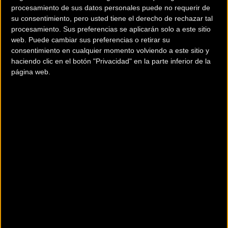
sillín Fox Factory
, la prestigiosa
transmisión electrónica
procesamiento de sus datos personales puede no requerir de
su consentimiento, pero usted tiene el derecho de rechazar tal
Shimano XT Di2
,
ruedas DT Swiss
y
neumáticos Maxxis
.
procesamiento. Sus preferencias se aplicarán solo a este sitio
web. Puede cambiar sus preferencias o retirar su
consentimiento en cualquier momento volviendo a este sitio y
Con los nuevos modelos Trailcat SL y LT, la marca se
haciendo clic en el botón "Privacidad" en la parte inferior de la
propuso crear la máxima expresión de versatilidad y
página web.
rendimiento en la montaña, adaptándose tanto a rutas
técnicas como a largas distancias.