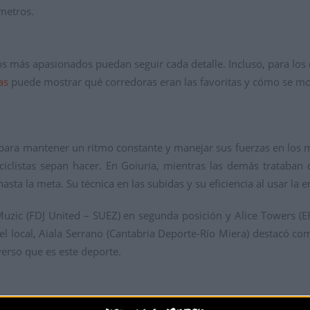
ómetros.
dos más apasionados puedan seguir cada detalle. Incluso, para los 
as
puede mostrar qué corredoras eran las favoritas y cómo se mov
 para mantener un ritmo constante y manejar sus fuerzas en los
ciclistas sepan hacer. En Goiuria, mientras las demás trataban d
ta la meta. Su técnica en las subidas y su eficiencia al usar la 
Muzic (FDJ United – SUEZ) en segunda posición y Alice Towers (E
 local, Aiala Serrano (Cantabria Deporte-Río Miera) destacó co
erso que es este deporte.