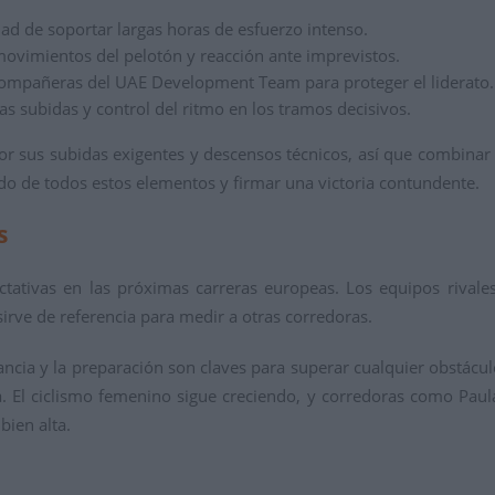
dad de soportar largas horas de esfuerzo intenso.
 movimientos del pelotón y reacción ante imprevistos.
compañeras del UAE Development Team para proteger el liderato.
 las subidas y control del ritmo en los tramos decisivos.
sus subidas exigentes y descensos técnicos, así que combinar re
do de todos estos elementos y firmar una victoria contundente.
s
ctativas en las próximas carreras europeas. Los equipos rivale
sirve de referencia para medir a otras corredoras.
ancia y la preparación son claves para superar cualquier obstácul
. El ciclismo femenino sigue creciendo, y corredoras como Paula
bien alta.