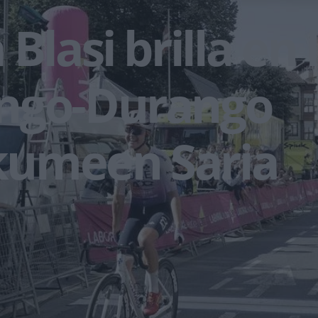
Blasi brilla en 
ngo-Durango
umeen Saria