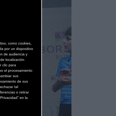
ivo, como cookies,
a por un dispositivo
ón de audiencia y
de localización
 clic para
bo el procesamiento
cambiar sus
esamiento de sus
echazar tal
erencias o retirar
Privacidad" en la