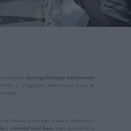
a prestigiosa
Durango-Durango Emakumeen
 minutos y 13 segundos, reafirma que es una de
trategia.
nso a Goiuria, lo que dejó la puerta abierta para
ña
y la
Amstel Gold Race
, supo aprovechar la