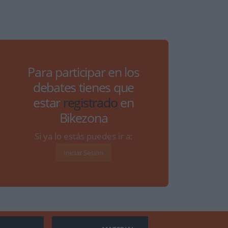
Para participar en los
debates tienes que
estar
registrado
en
Bikezona
Si ya lo estás puedes ir a:
Iniciar Sesión