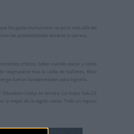
que les gusta involucrarse un poco más allá del
ían las probabilidades durante la carrera.
 momentos críticos. Saber cuándo atacar y cómo
e reagruparse tras la caída de Vallieres, Blasi
energía fueron fundamentales para lograrlo.
F Education-Oatly) en tercera. La mejor Sub-23
mo la mejor de la región vasca. Todo un repaso