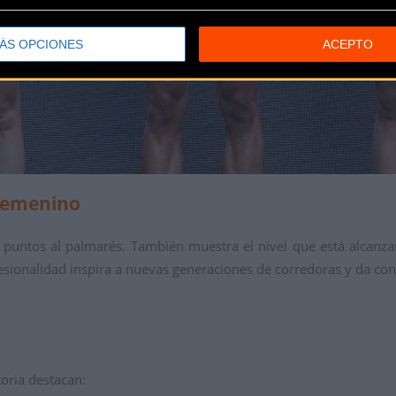
ÁS OPCIONES
ACEPTO
 femenino
untos al palmarés. También muestra el nivel que está alcanzan
esionalidad inspira a nuevas generaciones de corredoras y da conf
toria destacan: