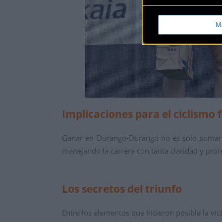
M
Implicaciones para el ciclismo
Ganar en Durango-Durango no es solo sumar p
manejando la carrera con tanta claridad y prof
Los secretos del triunfo
Entre los elementos que hicieron posible la vic