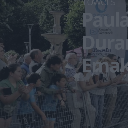
Towers
Paula 
Dura
Emak