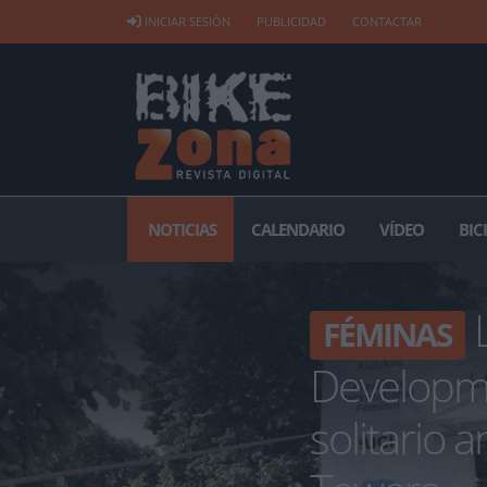
INICIAR SESIÓN
PUBLICIDAD
CONTACTAR
NOTICIAS
CALENDARIO
VÍDEO
BIC
L
FÉMINAS
Developm
solitario a