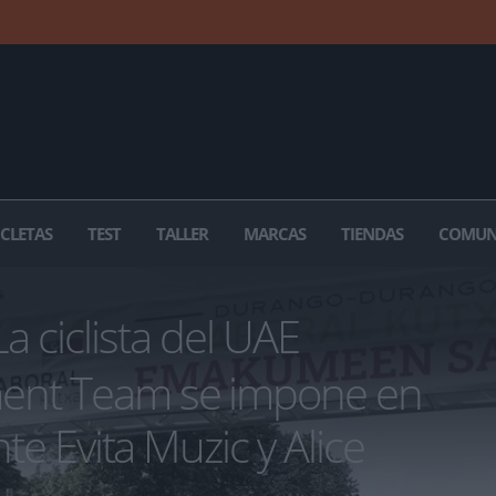
ICLETAS
TEST
TALLER
MARCAS
TIENDAS
COMUN
a ciclista del UAE
ent Team se impone en
nte Evita Muzic y Alice