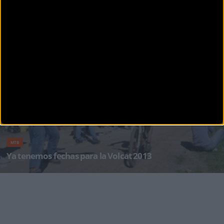
MTB
La Séptima edición de la Volcat arranca en Igualada
La séptima edición de la Volcat, la carrera por etapas en BTT más importante del calendario
catal&a
MTB
Ya tenemos fechas para la Volcat 2013
¡La Volcat 2013 ya tiene cara y ojos! La 7ª edición del maratón de mountainbike por etapas
m&aa