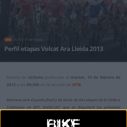
29, 30 y 31 de marzo
MTB
Perfil etapas Volcat Ara Lleida 2013
Noticia de
ciclismo
publicada el
martes, 19 de febrero de
2013
a las
09:39h
en la sección de
MTB
Manresa será el punto final y de inicio de dos etapas de la Volta a
Catalunya en BTT, la
VOLCAT
, que se disputará los próximos
días
29, 30 y 31 de marzo
y que recorrerá tierras de Lérida y
Barcelona en tres duras y espectaculares etapas.