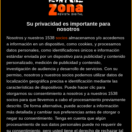
Su privacidad es importante para
nosotros
Primera etapa
Igualada – Manresa
Nosotros y nuestros 1538
socios
almacenamos y/o accedemos
a información en un dispositivo, como cookies, y procesamos
60 kms / 1.600 m de desnivel positivo / 1.640 m de desnivel negativo
datos personales, como identificadores únicos e información
estándar enviada por un dispositivo para publicidad y contenido
personalizado, medición de publicidad y contenido,
investigación de audiencia y desarrollo de servicios.
Con su
permiso, nosotros y nuestros socios podemos utilizar datos de
localización geográfica precisa e identificación mediante las
características de dispositivos. Puede hacer clic para
otorgarnos su consentimiento a nosotros y a nuestros 1538
socios para que llevemos a cabo el procesamiento previamente
descrito. De forma alternativa, puede acceder a información
más detallada y cambiar sus preferencias antes de otorgar o
negar su consentimiento.
Tenga en cuenta que algún
procesamiento de sus datos personales puede no requerir de
su consentimiento, pero usted tiene el derecho de rechazar tal