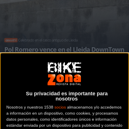
Celebrado en el casco antiguo de Lleida
GRAVITY
Pol Romero vence en el Lleida DownTown
Noticia de
ciclismo
publicada el
lunes, 17 de octubre de
2016
a las
11:40h
en la sección de
Gravity
Su privacidad es importante para
nosotros
El casco antiguo de Lleida se ha convertido en un
Nosotros y nuestros 1538
socios
almacenamos y/o accedemos
espectacular circuito de descenso en mountain bike con la
a información en un dispositivo, como cookies, y procesamos
celebración de la X edición del Lleida DownTown. El mejor
datos personales, como identificadores únicos e información
downhill urbano ha deparado un duelo sensacional entre
estándar enviada por un dispositivo para publicidad y contenido