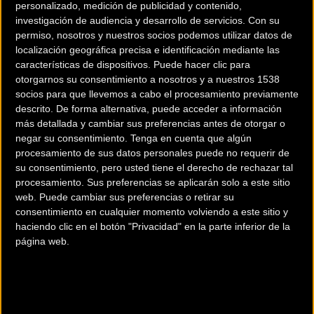
Pol Romero y Javier Guijarro que se ha decidido por tan
personalizado, medición de publicidad y contenido,
investigación de audiencia y desarrollo de servicios.
Con su
solo 1 centésima de segundo a favor de Romero. En
permiso, nosotros y nuestros socios podemos utilizar datos de
categoría femenina la brasileña Barbara Jechow se ha
localización geográfica precisa e identificación mediante las
llevado la victoria dominando con claridad la manga de
características de dispositivos. Puede hacer clic para
clasificación y la final.
otorgarnos su consentimiento a nosotros y a nuestros 1538
socios para que llevemos a cabo el procesamiento previamente
descrito. De forma alternativa, puede acceder a información
más detallada y cambiar sus preferencias antes de otorgar o
El Castell de la Suda ha sido el punto de inicio del Lleida
negar su consentimiento.
Tenga en cuenta que algún
DownTown en un circuito con escaleras, pasarelas, saltos y
procesamiento de sus datos personales puede no requerir de
coches y camiones convertidos en obstáculos en las calles
su consentimiento, pero usted tiene el derecho de rechazar tal
estrechas de la zona histórica de la ciudad. Javier Guijarro
procesamiento. Sus preferencias se aplicarán solo a este sitio
web. Puede cambiar sus preferencias o retirar su
del Tot Esport ha sido el más rápido en la manga de
consentimiento en cualquier momento volviendo a este sitio y
clasificación con un registro de 1:52:237, la segunda mejor
haciendo clic en el botón "Privacidad" en la parte inferior de la
marca ha sido para Pol Romero del Club Ciclista
página web.
sortidesbtt.net
con 1:53:799, y la tercera para Pasqual
Canals del Intense-KP Sport con 1:55:025. La emoción en el
descenso final estaba servida y Pol Romero se ha llevado la
victoria en el Lleida DownTown mejorando con creces el