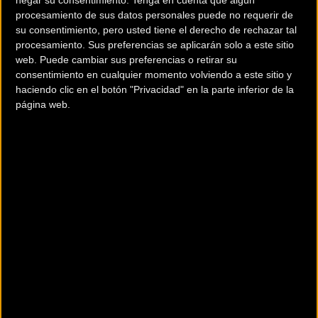
negar su consentimiento.
Tenga en cuenta que algún
procesamiento de sus datos personales puede no requerir de
El Azura Easy LED stá equipado con barras de rueda de 57
su consentimiento, pero usted tiene el derecho de rechazar tal
mm. de ancho con una capacidad de carga de hasta 30 kg
procesamiento. Sus preferencias se aplicarán solo a este sitio
por barra.
web. Puede cambiar sus preferencias o retirar su
consentimiento en cualquier momento volviendo a este sitio y
Cuando llega la hora de guardarlo, el portabicicletas se
haciendo clic en el botón "Privacidad" en la parte inferior de la
página web.
pliega para poder esconderlo con facilidad en espacios
reducidos. Su tamaño es de: 1300x780 x 480 mm pero
plegado tan solo ocupa 245 x 780 x 480 mm.
Viene totalmente pre montado y las barras de ruedas son
ajustables con fijación automática. Además cuenta con la
posibilidad de montaje del set de ampliación para una
tercera bicicleta. Incluye luces LED para una mayor
visibilidad.