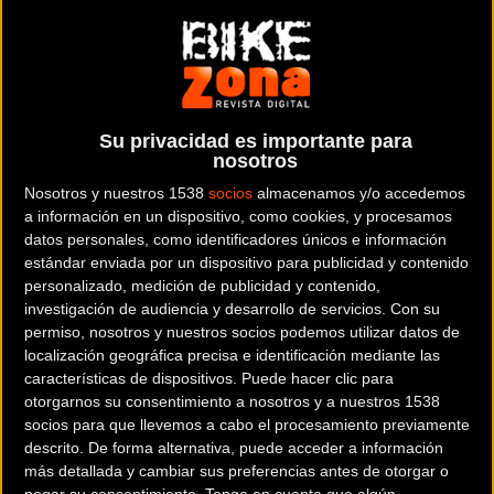
Transporta cómodamente hasta dos ebikes
MATERIAL
Portabicicletas para bola XLC Azura Easy
Su privacidad es importante para
LED: Es pequeño y ligero pero puede con
nosotros
todo
Nosotros y nuestros 1538
socios
almacenamos y/o accedemos
a información en un dispositivo, como cookies, y procesamos
datos personales, como identificadores únicos e información
estándar enviada por un dispositivo para publicidad y contenido
personalizado, medición de publicidad y contenido,
Noticia de
ciclismo
publicada el
jueves, 21 de abril de
investigación de audiencia y desarrollo de servicios.
Con su
2022
a las
08:23h
en la sección de
Material
permiso, nosotros y nuestros socios podemos utilizar datos de
localización geográfica precisa e identificación mediante las
características de dispositivos. Puede hacer clic para
Con el
portabicicletas para bola Azura Easy LED
de
otorgarnos su consentimiento a nosotros y a nuestros 1538
XLC
distribuido por COMET
se pueden transportar hasta
socios para que llevemos a cabo el procesamiento previamente
dos bicicletas eléctricas y eso con un dispositivo de apenas
descrito. De forma alternativa, puede acceder a información
más detallada y cambiar sus preferencias antes de otorgar o
12 kg.