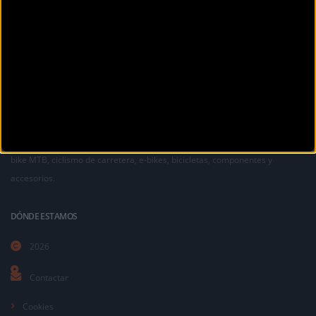
La revista digital de ciclismo Bikezona te ofrece noticias sobre mountain
bike MTB, ciclismo de carretera, e-bikes, bicicletas, componentes y
accesorios.
DÓNDE ESTAMOS
2026
Contactar
Cookies