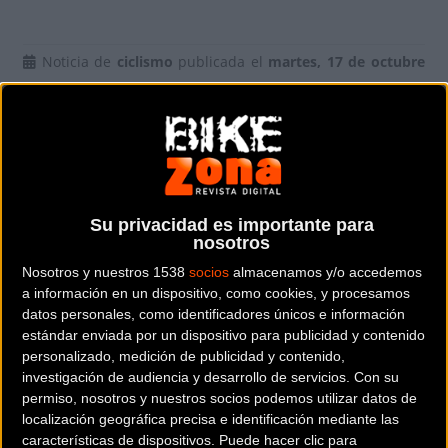
Noticia de
ciclismo
publicada el
martes, 17 de octubre
de 2017
a las
10:30h
en la sección de
BikezonaTV
En este cuarto programa de la gama
PROFIT
de Spiuk
Josema Fuente nos habla de la gama #COLD&RAIN,
diseñada para conseguir el balance entre protección y
transpirabilidad en las épocas de clima frío y lluvioso.
Su privacidad es importante para
nosotros
Estas prendas están fabricadas con el tejido
Nosotros y nuestros 1538
socios
almacenamos y/o accedemos
Thermoroubaix de dos capas, costuras planas y que cuenta
a información en un dispositivo, como cookies, y procesamos
datos personales, como identificadores únicos e información
con un tratamiento que lo hace resistente al agua.
estándar enviada por un dispositivo para publicidad y contenido
personalizado, medición de publicidad y contenido,
La chaqueta Profit Cold&Rain sustituye el Thermoroubaix
investigación de audiencia y desarrollo de servicios.
Con su
por el innovador tejido
Misurina Storm Shield
, una
permiso, nosotros y nuestros socios podemos utilizar datos de
membrana resistente al agua (columna de agua 10000mm)
localización geográfica precisa e identificación mediante las
y transpirable. La chaqueta cuenta también con puños y
características de dispositivos. Puede hacer clic para