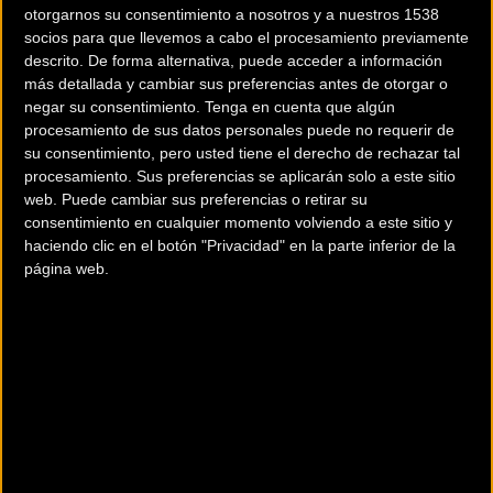
otorgarnos su consentimiento a nosotros y a nuestros 1538
cuello con cinta elástica para evitar que entre el agua,
socios para que llevemos a cabo el procesamiento previamente
bolsillos y cremallera waterproof y al igual que el resto de
descrito. De forma alternativa, puede acceder a información
elementos cuenta con elementos reflectantes.
más detallada y cambiar sus preferencias antes de otorgar o
negar su consentimiento.
Tenga en cuenta que algún
La gama de altas prestaciones Spiuk PROFIT COLD&RAIN
procesamiento de sus datos personales puede no requerir de
su consentimiento, pero usted tiene el derecho de rechazar tal
es perfecta para épocas de clima fresco e inestable,
procesamiento. Sus preferencias se aplicarán solo a este sitio
logrando un perfecto balance entre transpirabilidad y
web. Puede cambiar sus preferencias o retirar su
protección frente a frío y lluvia.
consentimiento en cualquier momento volviendo a este sitio y
haciendo clic en el botón "Privacidad" en la parte inferior de la
página web.
Características técnicas de la chaqueta
- WATERPROOF. Tejido MISURINA STORM SHIELD® de 2
capas y costuras planas 100% termoselladas.
- Patrón ceñido y trasera prolongada para una protección
extra. Cuello y puños con cinta elástica para impedir la
entrada de agua.
- Membrana Waterproof (columna de agua 10.000mm),