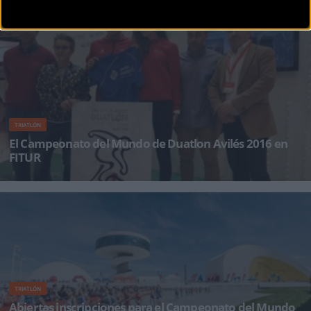
A tan solo un mes para la celebración del Campeonato del Mundo de Duatlón que tendrá
lugar en Avil&
TRIATLÓN
El Campeonato del Mundo de Duatlon Avilés 2016 en
FITUR
El Principado de Asturias aprovechó su presencia en el marco de la Feria Internacional de
Turismo (FITUR), que se
TRIATLÓN
Abiertas inscripciones para el Campeonato del Mundo