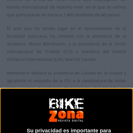
evento internacional de máximo nivel, en el que se estima
que participarán en torno a 1.400 duatletas de 40 países.
El acto que ha tenido lugar en el Ayuntamiento de la
localidad asturiana, ha contado con la asistencia de la
alcaldesa, Mariví Monteserín, y la presidenta de la Unión
Internacional de Triatlón (ITU) y miembro del Comité
Olímpico Internacional (COI), Marisol Casado.
Monteserín destacó la presencia de Casado en la ciudad y
agradeció el respaldo de la ITU a la candidatura de Avilés
para acoger el próximo Campeonato del Mundo de
Duatlón: “Gracias por creer en el proyecto de Avilés y en
nuestra capacidad para acoger un Campeonato de estas
características; os aseguro que vamos a estar a la altura”,
dijo la alcaldesa.
Su privacidad es importante para
Destacó también la trayectoria de Marisol Casado, “pionera