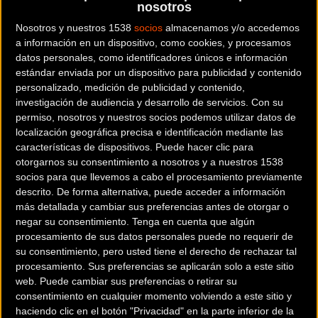
nosotros
en el desarrollo del triatlón en España y que conoce bien
Nosotros y nuestros 1538
socios
almacenamos y/o accedemos
los orígenes del triatlón en Avilés a finales de los años 80.
a información en un dispositivo, como cookies, y procesamos
Me consta que es una gran luchadora por el liderazgo de la
datos personales, como identificadores únicos e información
estándar enviada por un dispositivo para publicidad y contenido
mujer en el deporte”, aseguró.
personalizado, medición de publicidad y contenido,
investigación de audiencia y desarrollo de servicios.
Con su
permiso, nosotros y nuestros socios podemos utilizar datos de
La alcaldesa garantizó que “la ciudad se preparará como la
localización geográfica precisa e identificación mediante las
ocasión merece para este gran acontecimiento deportivo.
características de dispositivos. Puede hacer clic para
otorgarnos su consentimiento a nosotros y a nuestros 1538
Es un proyecto de ciudad en el que se van a implicar todas
socios para que llevemos a cabo el procesamiento previamente
las instituciones”. Y recordó la experiencia de éxito de los
descrito. De forma alternativa, puede acceder a información
Campeonatos de España de 2014 y 2015 y la trayectoria de
más detallada y cambiar sus preferencias antes de otorgar o
la ciudad en la organización de eventos deportivos, “que
negar su consentimiento.
Tenga en cuenta que algún
procesamiento de sus datos personales puede no requerir de
estoy segura que han sido determinantes en esta
su consentimiento, pero usted tiene el derecho de rechazar tal
designación”, comentó.
procesamiento. Sus preferencias se aplicarán solo a este sitio
web. Puede cambiar sus preferencias o retirar su
Por su parte, Casado resaltó el escenario principalque
consentimiento en cualquier momento volviendo a este sitio y
albergará las competiciones, señalando que “el recorrido
haciendo clic en el botón "Privacidad" en la parte inferior de la