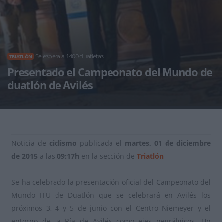
Se espera a 1400 duatletas
TRIATLÓN
Presentado el Campeonato del Mundo de
duatlón de Avilés
Noticia de
ciclismo
publicada el
martes, 01 de diciembre
de 2015
a las
09:17h
en la sección de
Triatlón
Se ha celebrado la presentación oficial del Campeonato del
Mundo ITU de Duatlón que se celebrará en Avilés los
próximos 3, 4 y 5 de junio con el Centro Niemeyer y el
entorno de la Ría de Avilés como ejes neurálgicos. Un