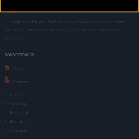
La revista digital de ciclismo Bikezona te ofrece noticias sobre mountain
bike MTB, ciclismo de carretera, e-bikes, bicicletas, componentes y
accesorios.
DÓNDE ESTAMOS
2026
Contactar
Cookies
Aviso Legal
Privacidad
Publicidad
Audiencia