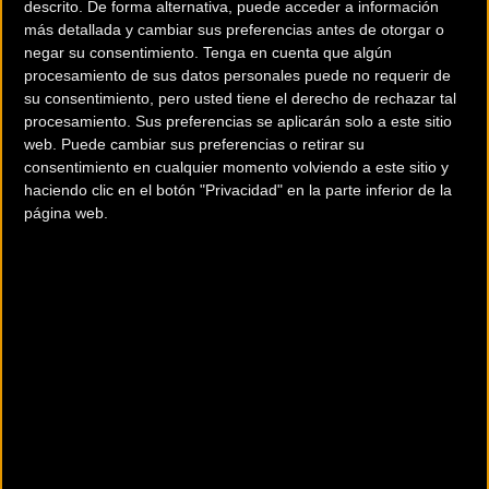
descrito. De forma alternativa, puede acceder a información
técnico que conforman la plantilla del conjunto madrileño
más detallada y cambiar sus preferencias antes de otorgar o
negar su consentimiento.
Tenga en cuenta que algún
para la recién estrenada temporada 2018.
procesamiento de sus datos personales puede no requerir de
su consentimiento, pero usted tiene el derecho de rechazar tal
Una vez realizada la correspondiente sesión fotográfica los
procesamiento. Sus preferencias se aplicarán solo a este sitio
integrantes del equipo realizaron un entrenamiento oficial
web. Puede cambiar sus preferencias o retirar su
de 120 kilómetros con salida y llegada en el mencionado
consentimiento en cualquier momento volviendo a este sitio y
recinto y en el que transitaron por Majadahonda,
haciendo clic en el botón "Privacidad" en la parte inferior de la
página web.
Valdemorillo, altos de la Cruz Verde y El
Mojón, Navalagamella, Valdemorillo, Las Antenas y de
nuevo Majadahonda. Durante el trayecto disfrutaron de un
día soleado pero selectivo, debido a a un trazado
rompepiernas y al fuerte aire que hizo durante todo el
recorrido.
La plantilla del Bobruc Oil la componen los siguientes
corredores:
– Máster 30: Francisco Fernández y Marcos Moral.