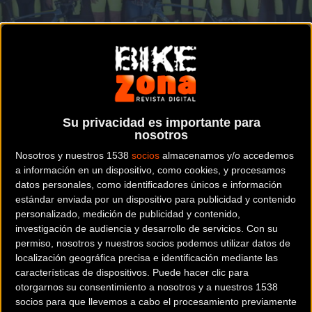
En Pozuelo de Alarcón
CARRETERA
Presentado el equipo ciclista Bobruc Oil
Su privacidad es importante para
nosotros
Nosotros y nuestros 1538
socios
almacenamos y/o accedemos
a información en un dispositivo, como cookies, y procesamos
datos personales, como identificadores únicos e información
estándar enviada por un dispositivo para publicidad y contenido
Noticia de
ciclismo
publicada el
lunes, 26 de marzo de
personalizado, medición de publicidad y contenido,
2018
a las
12:10h
en la sección de
Carretera
investigación de audiencia y desarrollo de servicios.
Con su
permiso, nosotros y nuestros socios podemos utilizar datos de
En la mañana de ayer las instalaciones del Reebok Sports
localización geográfica precisa e identificación mediante las
características de dispositivos. Puede hacer clic para
Club La Finca, en Pozuelo de Alarcón (Madrid), vivieron la
otorgarnos su consentimiento a nosotros y a nuestros 1538
presentación oficial del equipo máster Bobruc Oil. Durante
socios para que llevemos a cabo el procesamiento previamente
el acto desfilaron uno por uno los corredores y el cuerpo