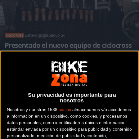
Bertako igogailuak-Spiuk
CICLOCROSS
Presentado el nuevo equipo de ciclocross
de Javier Ruiz de Larrinaga
Noticia de
ciclismo
publicada el
miércoles, 25 de
octubre de 2023
a las
08:23h
en la sección de
Ciclocross
Su privacidad es importante para
nosotros
El cinco veces campeón de España de ciclocross, Javier
Nosotros y nuestros 1538
socios
almacenamos y/o accedemos
a información en un dispositivo, como cookies, y procesamos
Ruiz de Larrinaga
ha vuelto a la actualidad cuatro años
datos personales, como identificadores únicos e información
después de colgar la bicicleta de forma profesional para
estándar enviada por un dispositivo para publicidad y contenido
presentar su nuevo proyecto: El equipo “Bertako igogailuak-
personalizado, medición de publicidad y contenido,