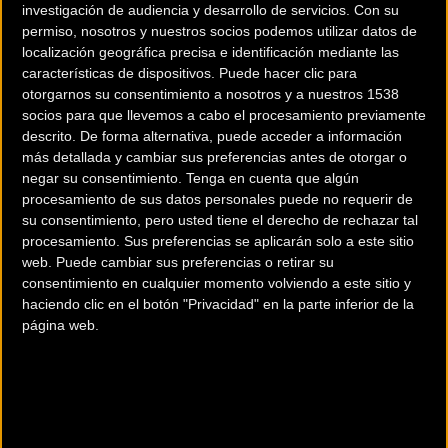
Spiuk”. Fue ayer martes en un evento conducido por Juan
investigación de audiencia y desarrollo de servicios.
Con su
permiso, nosotros y nuestros socios podemos utilizar datos de
Mari Guajardo y Joseba Beloki donde se presentó
localización geográfica precisa e identificación mediante las
oficialmente a la formación de ciclocross y su propuesta
características de dispositivos. Puede hacer clic para
deportiva.
otorgarnos su consentimiento a nosotros y a nuestros 1538
socios para que llevemos a cabo el procesamiento previamente
descrito. De forma alternativa, puede acceder a información
más detallada y cambiar sus preferencias antes de otorgar o
negar su consentimiento.
Tenga en cuenta que algún
procesamiento de sus datos personales puede no requerir de
su consentimiento, pero usted tiene el derecho de rechazar tal
procesamiento. Sus preferencias se aplicarán solo a este sitio
web. Puede cambiar sus preferencias o retirar su
consentimiento en cualquier momento volviendo a este sitio y
haciendo clic en el botón "Privacidad" en la parte inferior de la
página web.
El equipo está formado por cuatro corredores y dos
corredoras con un planteamiento enfocado a tener