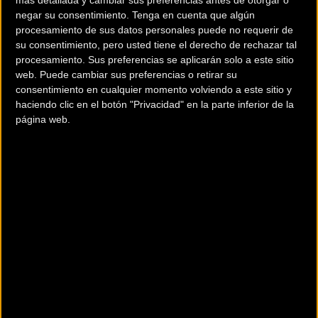
Perurena
; ex ciclista y ex director de Caja Rural, repasando
negar su consentimiento.
Tenga en cuenta que algún
los más de treinta años de un patrocinio histórico para el
procesamiento de sus datos personales puede no requerir de
su consentimiento, pero usted tiene el derecho de rechazar tal
ciclismo nacional.
procesamiento. Sus preferencias se aplicarán solo a este sitio
web. Puede cambiar sus preferencias o retirar su
Ricardo Goñi
(Director Relaciones Institucionales Caja
consentimiento en cualquier momento volviendo a este sitio y
Rural):
"Pensamos que el ciclismo es una de las mejores vías
haciendo clic en el botón "Privacidad" en la parte inferior de la
para dar a conocer una marca y el paso del tiempo nos ha
página web.
dado la razon. 30 años no son casualidad. Hemos sabido
adaptarnos como entidad al igual que el ciclismo. Hemos
innovado, nos hemos transformado, hemos crecido y todo sin
perder la esencia de Caja Rural: estar cerca de la gente y dar
siempre respuesta. Existen muchas semejanzas con el ciclismo.
Por ejemplo la apuesta por la formación, dando confianza a los
jóvenes para que crezcan y lleguen a ser buenas personas y
profesionales. También la identificación con valores como el
trabajo, la exigencia, la buena preparación o la honestidad.
Por último, destacaría la cercanía al aficionado/cliente como