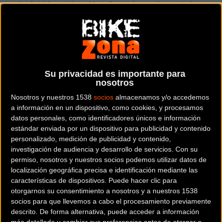
acto dirigido por Juan Mari Guajardo que ha contado con
representantes de los principales patrocinadores del
equipo y en el que se han emitido diversos videos
destacando la labor formativa y solidaria del conjunto.
Ciclistas con pasado en Caja Rural-Seguros RGA como
Su privacidad es importante para
Mikel Nieve
o
David De la Cruz
han explicado qué supuso
nosotros
en su proceso de formación el paso por este equipo. Junto
Nosotros y nuestros 1538
socios
almacenamos y/o accedemos
a ellos, miembros de la actual plantilla como
Fabricio
a información en un dispositivo, como cookies, y procesamos
Ferrari
o
Jon Irisarri
también han destacado
datos personales, como identificadores únicos e información
estándar enviada por un dispositivo para publicidad y contenido
los valores inculcados en su trayectoria desde la plantilla
personalizado, medición de publicidad y contenido,
amateur.
investigación de audiencia y desarrollo de servicios.
Con su
permiso, nosotros y nuestros socios podemos utilizar datos de
Tras presentar uno a uno a los ciclistas de ambas plantillas
localización geográfica precisa e identificación mediante las
y a su staff técnico, los periodistas
Luis Guinea
y
Benito
características de dispositivos. Puede hacer clic para
Urralburu
han entrevistado a
Floren Esquisabel
;
otorgarnos su consentimiento a nosotros y a nuestros 1538
socios para que llevemos a cabo el procesamiento previamente
presidente de Caja Rural-Seguros RGA,
Eugenio
descrito. De forma alternativa, puede acceder a información
Goikoetxea
; director deportivo del equipo y
Txomin
más detallada y cambiar sus preferencias antes de otorgar o