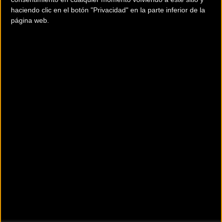
haciendo clic en el botón "Privacidad" en la parte inferior de la
página web.
Noticias sin comentarios. ¡Ya puedes escribir el tuyo!
Para participar en los debates
tienes que estar
registrado
en
Bikezona
Si ya lo estás puedes ir a:
Iniciar Sesión
Secciones