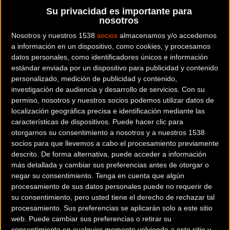
Su privacidad es importante para
nosotros
Noticia de
ciclismo
publicada el
lunes, 17 de julio de
Nosotros y nuestros 1538
socios
almacenamos y/o accedemos
2017
a las
11:15h
en la sección de
BikezonaTV
a información en un dispositivo, como cookies, y procesamos
datos personales, como identificadores únicos e información
estándar enviada por un dispositivo para publicidad y contenido
Nuestro presentador Josema Fuente lleva ya unos meses
personalizado, medición de publicidad y contenido,
probando el maillot y culotte INVICTUS de
Faster Wear
y en
investigación de audiencia y desarrollo de servicios.
Con su
este vídeo nos cuenta sus impresiones sobre estas prendas
permiso, nosotros y nuestros socios podemos utilizar datos de
localización geográfica precisa e identificación mediante las
que cuentan con sello español, tejidos y badana altamente
características de dispositivos. Puede hacer clic para
transpirables y que han sido fabricadas con la última
otorgarnos su consentimiento a nosotros y a nuestros 1538
tecnología.
socios para que llevemos a cabo el procesamiento previamente
descrito. De forma alternativa, puede acceder a información
Se adaptan a la forma del cuerpo como una segunda piel,
más detallada y cambiar sus preferencias antes de otorgar o
negar su consentimiento.
Tenga en cuenta que algún
permitiendo total libertad de movimientos.
procesamiento de sus datos personales puede no requerir de
su consentimiento, pero usted tiene el derecho de rechazar tal
Comentarios de la Noticia
procesamiento. Sus preferencias se aplicarán solo a este sitio
web. Puede cambiar sus preferencias o retirar su
consentimiento en cualquier momento volviendo a este sitio y