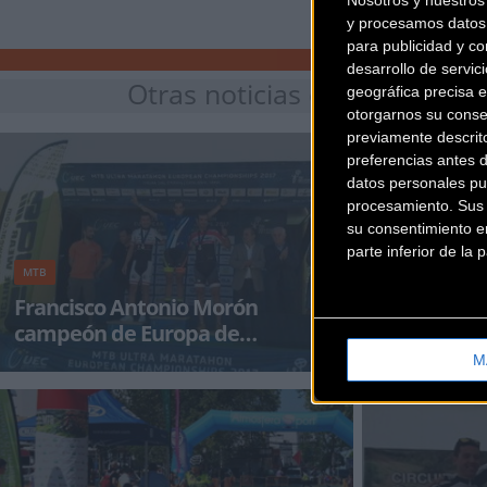
Nosotros y nuestro
y procesamos datos 
para publicidad y co
desarrollo de servici
Otras noticias de
silverbac
geográfica precisa e
otorgarnos su conse
previamente descrit
preferencias antes 
datos personales pu
procesamiento. Sus p
su consentimiento en
parte inferior de la
MTB
MTB
Francisco Antonio Morón
El Silverb
campeón de Europa de
deslumbr
Ultramaratón Master 30
M
Francisco Antonio Morón, ciclista de Puente
De nuevo nuest
Genil del equipo SBC Silverback España
TEAM SILVERBAC
Bikezona, se ha proclam
Lopez vuelve a