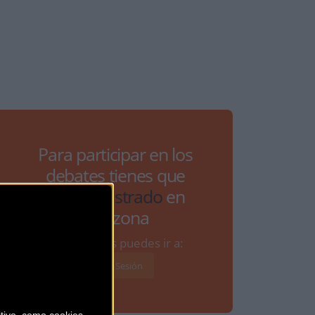
Para participar en los
debates tienes que
estar
registrado
en
Bikezona
Si ya lo estás puedes ir a:
Iniciar Sesión