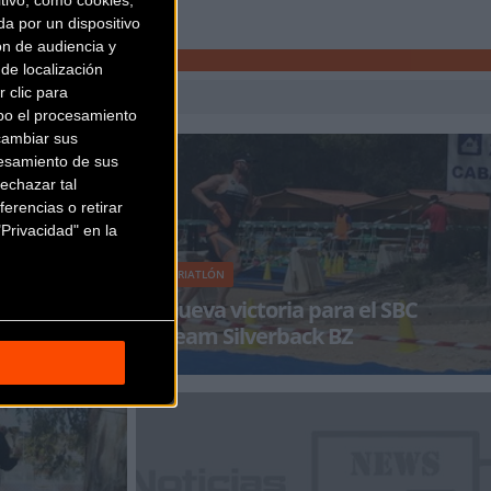
ivo, como cookies,
a por un dispositivo
ón de audiencia y
de localización
 clic para
bo el procesamiento
cambiar sus
esamiento de sus
echazar tal
erencias o retirar
Privacidad" en la
TRIATLÓN
ular sede
Nueva victoria para el SBC
tgart
Team Silverback BZ
entro de
Nueva victoria para el SBC TEAM SILVERBACK
back en
BZ, este fin de semana se ha ganado en el III
demos ve
TRIATLON UNIVERSIDAD DE GRANADA