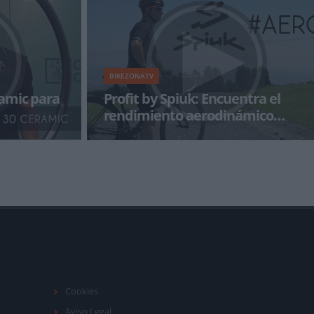
tu bicicleta. Junto a Jose
BIKEZONATV
amic para
Profit by Spiuk: Encuentra el
rendimiento aerodinámico
perfecto con AERO
s Speedsix
Segundo vídeo de la gama PROFIT de Spiuk. En
 hoy Josema nos
esta segunda entrega se habla de la
línea AERO, pensada
Cookies
Aviso Legal