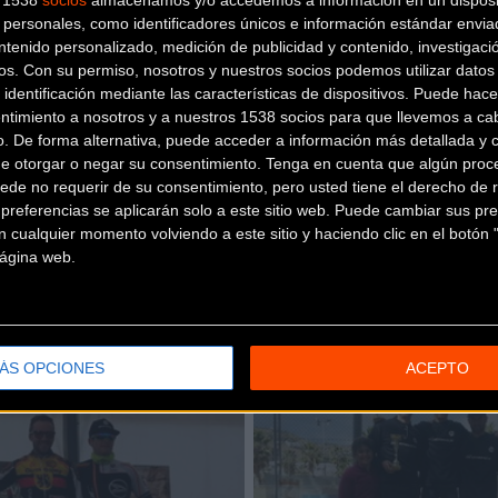
s 1538
socios
almacenamos y/o accedemos a información en un disposit
personales, como identificadores únicos e información estándar enviad
ntenido personalizado, medición de publicidad y contenido, investigaci
os.
Con su permiso, nosotros y nuestros socios podemos utilizar datos 
k
 identificación mediante las características de dispositivos. Puede hacer
ntimiento a nosotros y a nuestros 1538 socios para que llevemos a ca
o. De forma alternativa, puede acceder a información más detallada y 
de otorgar o negar su consentimiento.
Tenga en cuenta que algún proc
ede no requerir de su consentimiento, pero usted tiene el derecho de r
referencias se aplicarán solo a este sitio web. Puede cambiar sus pref
 cualquier momento volviendo a este sitio y haciendo clic en el botón "
 página web.
BIKEZONATV
ack SBC Bikezona sigue
Visitamos la espectac
ando
de Silverback en Stut
ÁS OPCIONES
ACEPTO
ro corredor del equipo SBC
No te pierdas nuestra visita al c
K BZ, Francisco Alejandro Leal
operaciones de bicicletas Silver
 deslumbrar consigui
Stuttgart (Alemania), donde po