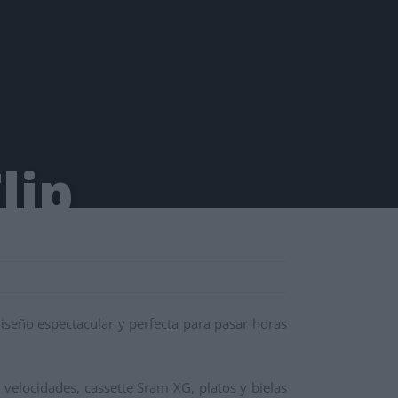
seño espectacular y perfecta para pasar horas
elocidades, cassette Sram XG, platos y bielas