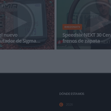
cables gracias a
BIKEZONATV
el nuevo
Speedsix NEXT 30 Cer
utador de Sigma
frenos de zapata
 para de sacar novedades y en
Hace unos meses os traíamos la
os sorprende con su PURE GPS,
NEXT 30 para frenos de disco y
ocompu
trae las NEXT 30 Ceramic,
DÓNDE ESTAMOS
2026