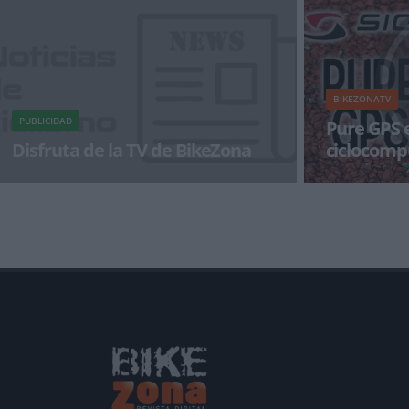
experiencia al mundo de las bicis co
la fabricaci
BIKEZONATV
PUBLICIDAD
Pure GPS 
Disfruta de la TV de BikeZona
ciclocomp
Sport
¡Alégrate el día con BikeZonaTV!
Sigma Sport no
esta ocasión n
un nuevo cicl