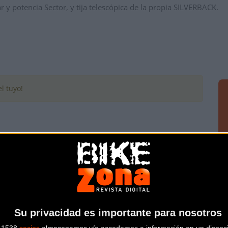
r y potencia Sector, y tija telescópica de la propia SILVERBACK.
l tuyo!
Su privacidad es importante para nosotros