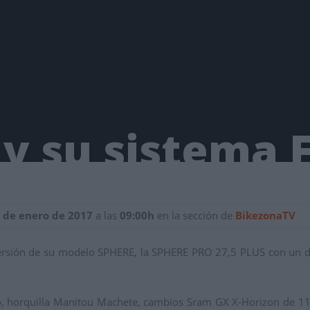
 de enero de 2017
a las
09:00h
en la sección de
BikezonaTV
ersión de su modelo SPHERE, la SPHERE PRO 27,5 PLUS con un di
o, horquilla Manitou Machete, cambios Sram GX X-Horizon de 11 v