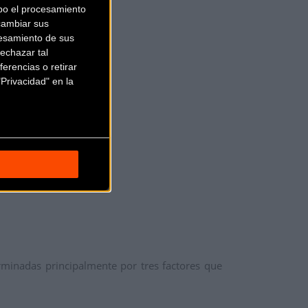
bo el procesamiento
cambiar sus
esamiento de sus
echazar tal
erencias o retirar
Privacidad" en la
inadas principalmente por tres factores que