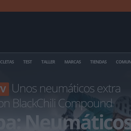
ICLETAS
TEST
TALLER
MARCAS
TIENDAS
COMUN
Unos neumáticos extra
TV
 con BlackChili Compound
ba: Neumático