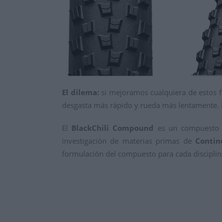
El dilema:
si mejoramos cualquiera de estos f
desgasta más rápido y rueda más lentamente. P
El
BlackChili Compound
es un compuesto q
investigación de materias primas de
Contin
formulación del compuesto para cada disciplina