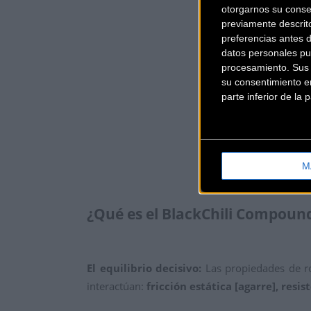
otorgarnos su conse
previamente descrit
preferencias antes 
datos personales pu
procesamiento. Sus p
su consentimiento en
parte inferior de la
M
¿Qué es el BlackChili Compoun
El equilibrio decisivo:
Las propiedades de r
interactúan:
fricción estática [agarre], resi