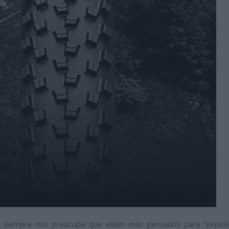
 siempre nos preocupa que estén más pensados para “exposici