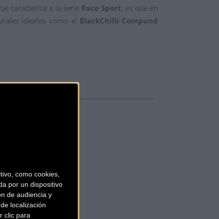
e caracteriza a la serie
Race Sport
, es que en
urales ideales, como el
BlackChilli Compund
ivo, como cookies,
a por un dispositivo
ón de audiencia y
de localización
 clic para