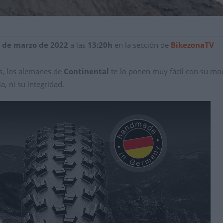
5 de marzo de 2022
a las
13:20h
en la sección de
BikezonaTV
os, los alemanes de
Continental
te lo ponen muy fácil con su m
a, ni su integridad.