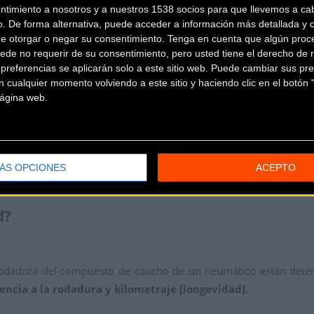
ntimiento a nosotros y a nuestros 1538 socios para que llevemos a ca
o. De forma alternativa, puede acceder a información más detallada y 
de otorgar o negar su consentimiento.
Tenga en cuenta que algún proc
ede no requerir de su consentimiento, pero usted tiene el derecho de r
referencias se aplicarán solo a este sitio web. Puede cambiar sus pref
 cualquier momento volviendo a este sitio y haciendo clic en el botón "
 página web.
ÁS OPCIONES
ACEPTO
d?
odadura del compuesto de caucho de un neumático están determ
stencia a la rodadura y kilometraje [longevidad].