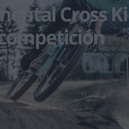
nental Cross K
 competición