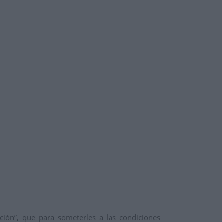
ón”, que para someterles a las condiciones