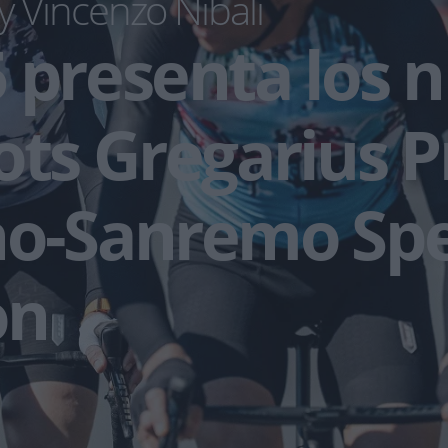
y Vincenzo Nibali
 presenta los 
ots Gregarius P
no-Sanremo Spe
on