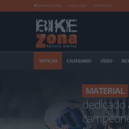
INICIAR SESIÓN
PUBLICIDAD
CONTACTAR
NOTICIAS
CALENDARIO
VÍDEO
BIC
MATERIAL
dedicado a
campeones