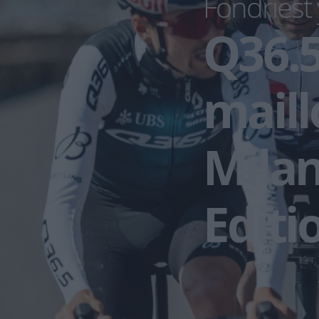
Fondriest 
Q36.5
maill
Mila
Editi