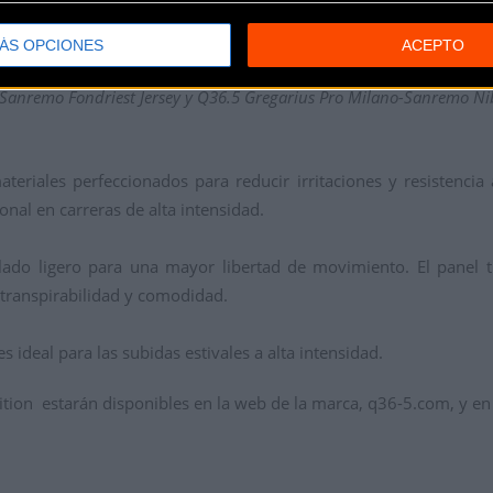
ÁS OPCIONES
ACEPTO
Sanremo Fondriest Jersey
y Q36.5 Gregarius Pro Milano-Sanremo Nib
ateriales perfeccionados para reducir irritaciones y resistencia
nal en carreras de alta intensidad.
ado ligero para una mayor libertad de movimiento. El panel t
 transpirabilidad y comodidad.
ideal para las subidas estivales a alta intensidad.
tion estarán disponibles en la web de la marca, q36-5.com, y en 