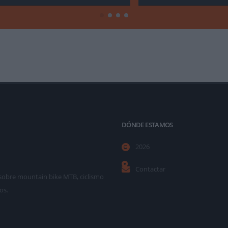
DÓNDE ESTAMOS
2026
Contactar
as sobre mountain bike MTB, ciclismo
os.