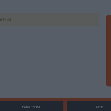
l tuyo!
CARRETERA
MTB