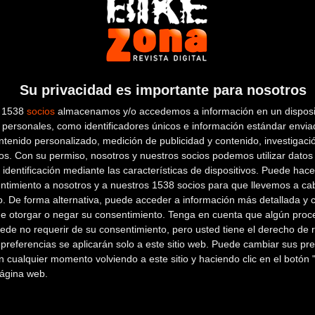
de las imágenes de
los dos ciclistas en competición
.
marca, están pensados para ofrecer un
alto rendimiento
,
com
Su privacidad es importante para nosotros
s 1538
socios
almacenamos y/o accedemos a información en un disposit
personales, como identificadores únicos e información estándar enviad
ntenido personalizado, medición de publicidad y contenido, investigaci
os.
Con su permiso, nosotros y nuestros socios podemos utilizar datos 
 identificación mediante las características de dispositivos. Puede hacer
ntimiento a nosotros y a nuestros 1538 socios para que llevemos a ca
o. De forma alternativa, puede acceder a información más detallada y 
de otorgar o negar su consentimiento.
Tenga en cuenta que algún proc
ede no requerir de su consentimiento, pero usted tiene el derecho de r
referencias se aplicarán solo a este sitio web. Puede cambiar sus pref
 cualquier momento volviendo a este sitio y haciendo clic en el botón "
 página web.