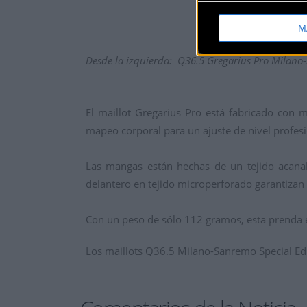
M
Desde la izquierda:
Q36.5 Gregarius Pro Milano-
El maillot Gregarius Pro está fabricado con m
mapeo corporal para un ajuste de nivel profesio
Las mangas están hechas de un tejido acanal
delantero en tejido microperforado garantizan
Con un peso de sólo 112 gramos, esta prenda es 
Los maillots Q36.5 Milano-Sanremo Special Edi