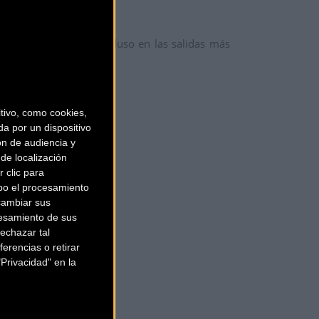
fort
y
ventilación
incluso en las salidas más
ivo, como cookies,
a por un dispositivo
ón de audiencia y
de localización
 clic para
bo el procesamiento
cambiar sus
esamiento de sus
echazar tal
erencias o retirar
Privacidad" en la