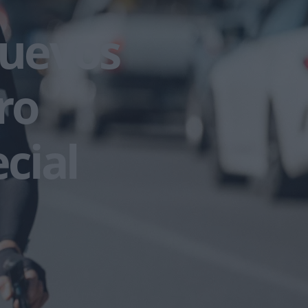
nuevos
ro
cial