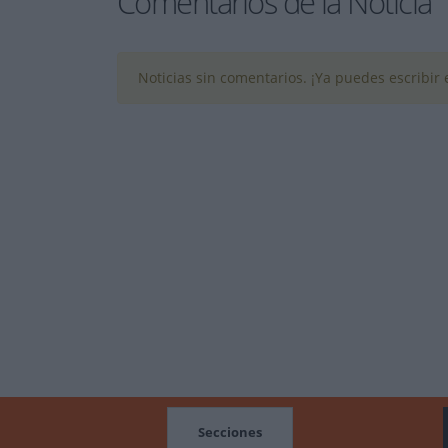
Comentarios de la Noticia
Noticias sin comentarios. ¡Ya puedes escribir e
MOCIONES
Secciones