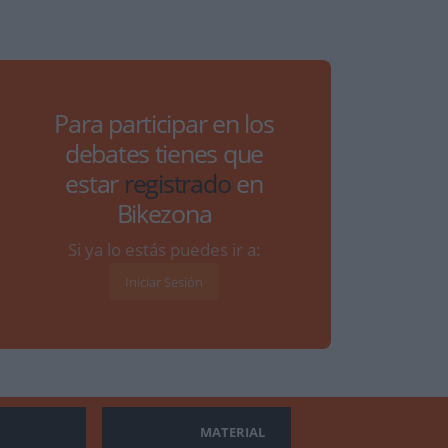
Para participar en los
debates tienes que
estar
registrado
en
Bikezona
Si ya lo estás puedes ir a:
Iniciar Sesión
MATERIAL