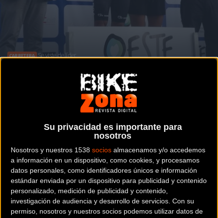
Se viste de líder
CARRETERA
Rafael Reis conquista en Turcifal el
prólogo del Trofeo Joaquim Agostinho
Su privacidad es importante para
nosotros
Noticia de
ciclismo
publicada el
viernes, 13 de julio de
Nosotros y nuestros 1538
socios
almacenamos y/o accedemos
2018
a las
09:32h
en la sección de
Carretera
a información en un dispositivo, como cookies, y procesamos
datos personales, como identificadores únicos e información
Fenomenal partida de
Caja Rural-Seguros RGA
en la
estándar enviada por un dispositivo para publicidad y contenido
personalizado, medición de publicidad y contenido,
primera de las tres pruebas por etapas en suelo portugués
investigación de audiencia y desarrollo de servicios.
Con su
que disputará el equipo durante este verano.
Rafael Reis
permiso, nosotros y nuestros socios podemos utilizar datos de
se ha impuesto este jueves en el prólogo de 8 km con el