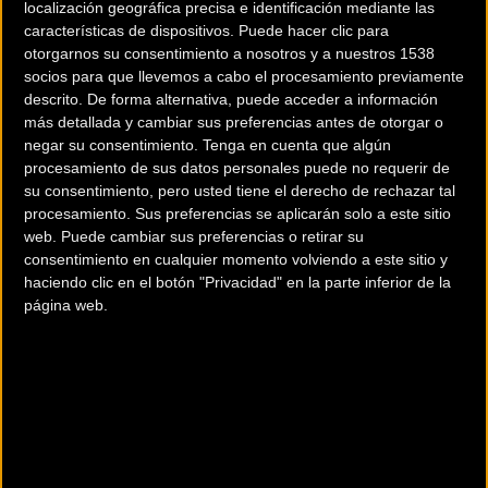
localización geográfica precisa e identificación mediante las
que arrancaba el Trofeo Joaquim Agostinho, parando el
características de dispositivos. Puede hacer clic para
cronómetro en 8:33, 3" mejor que su compatriota José
otorgarnos su consentimiento a nosotros y a nuestros 1538
socios para que llevemos a cabo el procesamiento previamente
Fernandes y 6" que el australiano
Nick Schultz
,
descrito. De forma alternativa, puede acceder a información
completando así la gran jornada para la formación navarra.
más detallada y cambiar sus preferencias antes de otorgar o
negar su consentimiento.
Tenga en cuenta que algún
La de Reis es la tercera victoria para Caja Rural-Seguros
procesamiento de sus datos personales puede no requerir de
RGA esta temporada, tras las conseguidas por Nelson Soto
su consentimiento, pero usted tiene el derecho de rechazar tal
procesamiento. Sus preferencias se aplicarán solo a este sitio
en Vuelta a Madrid y Yannis Yssaad en Rhône Alpes Isère
web. Puede cambiar sus preferencias o retirar su
Tour, y la primera del luso vistiendo estos colores desde su
consentimiento en cualquier momento volviendo a este sitio y
llegada la pasada temporada. Una gran alegría para un
haciendo clic en el botón "Privacidad" en la parte inferior de la
especialista en este tipo de recorridos, como demuestran
página web.
sus triunfos en los prólogos de Vuelta a Portugal o de esta
misma carrera hace ahora dos temporadas.
Rafael Reis
:
"Estoy muy contento por esta victoria. Fue un
inicio de temporada un poco complicado, simplemente las
cosas no salen algunas veces y toca esperar a que vengan