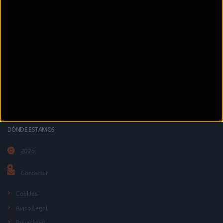
La revista digital de ciclismo Bikezona te ofrece noticias sobre mountain
bike MTB, ciclismo de carretera, e-bikes, bicicletas, componentes y
accesorios.
DÓNDE ESTAMOS
2026
Contactar
Cookies
Aviso Legal
Privacidad