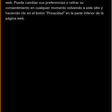
web. Puede cambiar sus preferencias o retirar su
Light, 695 Aerolight a partir de la gama 2014 y el modelo
consentimiento en cualquier momento volviendo a este sitio y
795 Light y 795 Aerolight a partir del 2015.
haciendo clic en el botón "Privacidad" en la parte inferior de la
página web.
Se han identificado unos pocos casos de oxidación en las
abrazaderas que podría conllevar a la formación de grietas.
Tenéis toda la información en este
enlace
.
Comentarios de la Noticia
Noticias sin comentarios. ¡Ya puedes escribir el tuyo!
Para participar en los debates