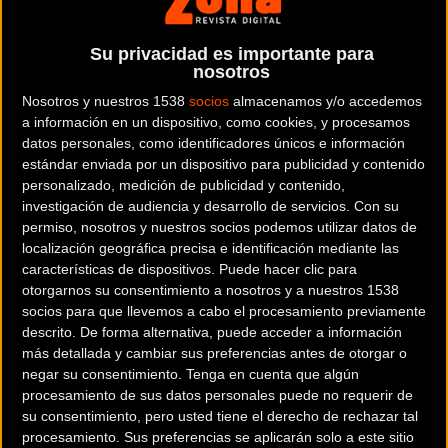
Su privacidad es importante para
nosotros
Nosotros y nuestros 1538
socios
almacenamos y/o accedemos
Comprueba si estás afectado
MATERIAL
a información en un dispositivo, como cookies, y procesamos
Reemplazo voluntario de la abrazadera
datos personales, como identificadores únicos e información
aerostem de Look
estándar enviada por un dispositivo para publicidad y contenido
personalizado, medición de publicidad y contenido,
investigación de audiencia y desarrollo de servicios.
Con su
permiso, nosotros y nuestros socios podemos utilizar datos de
localización geográfica precisa e identificación mediante las
características de dispositivos. Puede hacer clic para
Noticia de
ciclismo
publicada el
martes, 21 de febrero
otorgarnos su consentimiento a nosotros y a nuestros 1538
socios para que llevemos a cabo el procesamiento previamente
de 2017
a las
09:17h
en la sección de
Material
descrito. De forma alternativa, puede acceder a información
más detallada y cambiar sus preferencias antes de otorgar o
Os informamos que queriendo garantizar un servicio de
negar su consentimiento.
Tenga en cuenta que algún
calidad y la seguridad de los usuarios, Look ha decidido
procesamiento de sus datos personales puede no requerir de
su consentimiento, pero usted tiene el derecho de rechazar tal
realizar un reemplazo voluntario de la abrazadera de la
procesamiento. Sus preferencias se aplicarán solo a este sitio
potencia Aerostem que se encuentra en los modelos 695