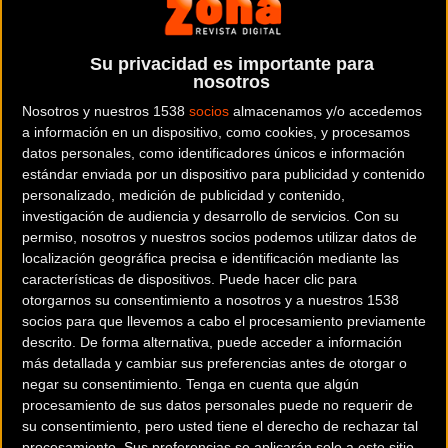
Noticia de
ciclismo
publicada el
martes, 20 de junio de 2023
a
Su privacidad es importante para
nosotros
las
11:00h
en la sección de
Material
Nosotros y nuestros 1538
socios
almacenamos y/o accedemos
a información en un dispositivo, como cookies, y procesamos
La empresa española con sede en Madrid,
ROTOR
,
uno de los
datos personales, como identificadores únicos e información
referentes en el diseño y fabricación de componentes de
estándar enviada por un dispositivo para publicidad y contenido
gama alta para bicicletas de los últimos 25 años,
mejora
las
personalizado, medición de publicidad y contenido,
prestaciones del 2INpower Road
, uno de los
medidores de
investigación de audiencia y desarrollo de servicios.
Con su
permiso, nosotros y nuestros socios podemos utilizar datos de
potencia
para carretera más sofisticado y avalados por los ciclistas
localización geográfica precisa e identificación mediante las
que buscan un mayor rendimiento.
características de dispositivos. Puede hacer clic para
otorgarnos su consentimiento a nosotros y a nuestros 1538
socios para que llevemos a cabo el procesamiento previamente
descrito. De forma alternativa, puede acceder a información
más detallada y cambiar sus preferencias antes de otorgar o
negar su consentimiento.
Tenga en cuenta que algún
procesamiento de sus datos personales puede no requerir de
su consentimiento, pero usted tiene el derecho de rechazar tal
procesamiento. Sus preferencias se aplicarán solo a este sitio