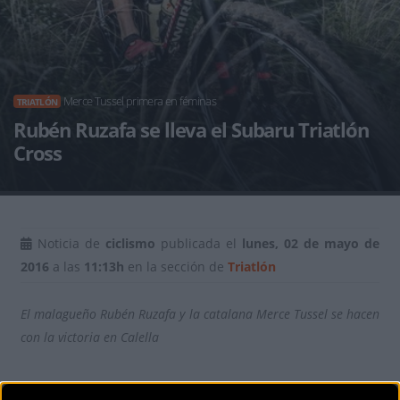
Merce Tussel primera en féminas
TRIATLÓN
Rubén Ruzafa se lleva el Subaru Triatlón
Cross
Noticia de
ciclismo
publicada el
lunes, 02 de mayo de
2016
a las
11:13h
en la sección de
Triatlón
El malagueño Rubén Ruzafa y la catalana Merce Tussel se hacen
con la victoria en Calella