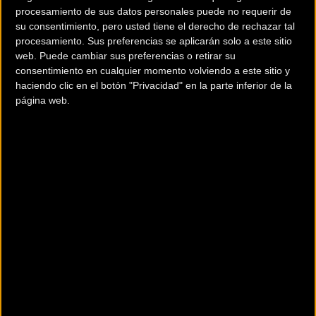
Sin duda, el exigente segmento de MTB ha marcado la
procesamiento de sus datos personales puede no requerir de
diferencia y ha sido decisivo para que Ruzafa se hiciese
su consentimiento, pero usted tiene el derecho de rechazar tal
con la victoria. El triatleta ha señalado que la prueba ha
procesamiento. Sus preferencias se aplicarán solo a este sitio
estado muy reñida y que los tiempos de entrada en meta
web. Puede cambiar sus preferencias o retirar su
consentimiento en cualquier momento volviendo a este sitio y
han estado muy ajustados.
haciendo clic en el botón "Privacidad" en la parte inferior de la
página web.
El Subaru Triatlón Cross de Calella ha sido la primera de
las pruebas del circuito. La próxima parada será en la
madrileña Casa de Campo el día 3 de septiembre.
Más info. de este evento
SUBARU TRIATLÓN CROS- CALELLA 2016
01/05/2016
Se celebra el
El SUBARU TRIATLÓN CROSS, se celebrará el día 1 de MAYO de 2016,
siendo la hora de salida de la prueba a las 09:00 h El lugar de Sali
... [+]