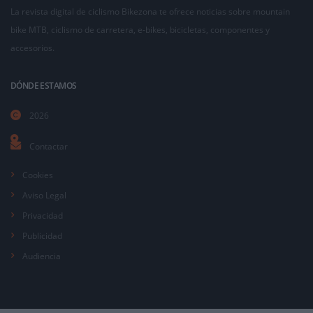
La revista digital de ciclismo Bikezona te ofrece noticias sobre mountain
bike MTB, ciclismo de carretera, e-bikes, bicicletas, componentes y
accesorios.
DÓNDE ESTAMOS
2026
Contactar
Cookies
Aviso Legal
Privacidad
Publicidad
Audiencia