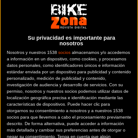
Esta mañana ha tenido lugar, en la localidad barcelonesa
de Calella, la primera de las dos paradas del Subaru
Triatlón Cross. Rubén Ruzafa ha sido el vencedor absoluto
de la prueba, mientras que en categoría femenina la
vencedora ha sido Merce Tussel.
Su privacidad es importante para
nosotros
Nosotros y nuestros 1538
socios
almacenamos y/o accedemos
La prueba arrancó a las nueve de la mañana con una salida
a información en un dispositivo, como cookies, y procesamos
datos personales, como identificadores únicos e información
única. El triatleta Roger Serrano, uno de los mejores
estándar enviada por un dispositivo para publicidad y contenido
especialista en el segmento de natación, fue el primero en
personalizado, medición de publicidad y contenido,
salir. Rubén Ruzafa que perdió 30 segundos en el agua los
investigación de audiencia y desarrollo de servicios.
Con su
recuperó ya en la primera de las dos vueltas de MTB. El
permiso, nosotros y nuestros socios podemos utilizar datos de
localización geográfica precisa e identificación mediante las
campeón mantuvo este ritmo y consiguió hacerse con la
características de dispositivos. Puede hacer clic para
victoria. Roger Serrano se hizo con el segundo puesto y
otorgarnos su consentimiento a nosotros y a nuestros 1538
Albert Soley completó este podio.
socios para que llevemos a cabo el procesamiento previamente
descrito. De forma alternativa, puede acceder a información
más detallada y cambiar sus preferencias antes de otorgar o
negar su consentimiento.
Tenga en cuenta que algún