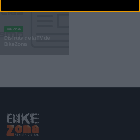
PUBLICIDAD
Disfruta de la TV de
BikeZona
¡Alégrate el día con BikeZonaTV!