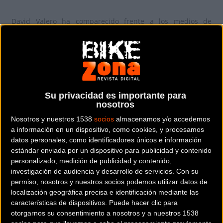
David Valero ha comparecido frente a los medios de
comunicación de forma virtual con la compañía de José Luis
López Cerrón, presidente de la RFEC. “Ha sido un largo
camino hasta los Juegos Olímpicos, con mucha
incertidumbre por la situación sanitaria. Esta medalla es
un sueño que se cumple hoy. Desde Río de Janeiro tenía en
Su privacidad es importante para
meta hacer algo grande en unos Juegos Olímpicos, que
nosotros
todos los deportistas nos marcamos y salen después de
Nosotros y nuestros 1538
socios
almacenamos y/o accedemos
muchos años de trabajo y sacrificio y hoy siento que la
a información en un dispositivo, como cookies, y procesamos
recompensa es inmensa”, ha explicado el granadino nada
datos personales, como identificadores únicos e información
más comenzar la comparecencia.
estándar enviada por un dispositivo para publicidad y contenido
personalizado, medición de publicidad y contenido,
investigación de audiencia y desarrollo de servicios.
Con su
José Luis López Cerrón ha querido destacar, por su parte,
permiso, nosotros y nuestros socios podemos utilizar datos de
que David Valero “ha hecho un carrerón. No sé cuántas
localización geográfica precisa e identificación mediante las
veces le he dicho ‘no sabes lo que has hecho’. El equipo
características de dispositivos. Puede hacer clic para
técnico y yo, que estábamos siguiendo la carrera a pie de
otorgarnos su consentimiento a nosotros y a nuestros 1538