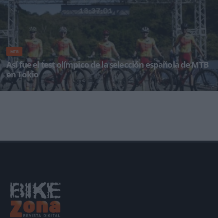
MTB
Así fue el test olímpico de la selección española de MTB
en Tokio
Restan aún 292 días para que comiencen los Juegos Olímpicos de Tokio 2020, pero los
integrantes de