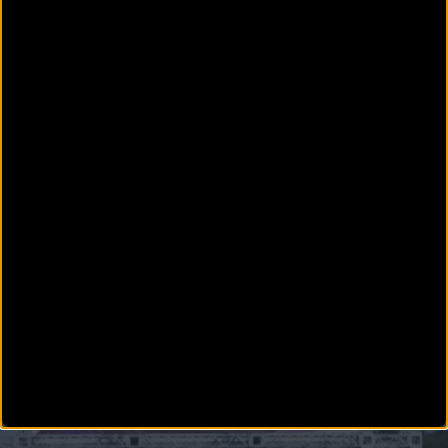
PISTA
Albert Torres y Sebastián Mora concentrados en Sierra
Nevada
La Real Federación Española de Ciclismo ya ha comenzado a trabajar con sus deportistas de
cara a los Juego
MTB
Sergio Mantecón se une al MMR FRT con la vista puesta
en Tokyo 2020
El MMR Factory Racing Team se enorgullece de anunciar el fichaje de Sergio Mantecón
procedente del equipo polaco