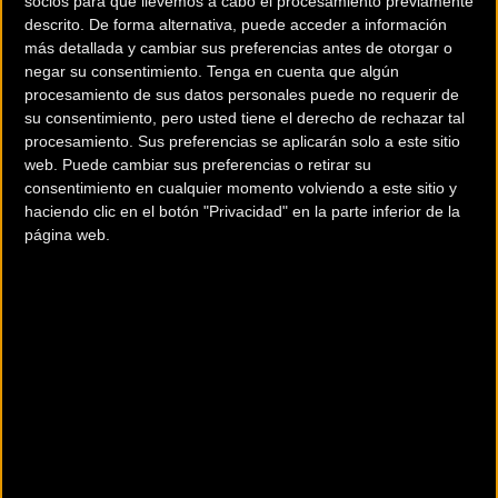
socios para que llevemos a cabo el procesamiento previamente
circuito, estábamos pensando en animarle para ver si
descrito. De forma alternativa, puede acceder a información
podía llegar al diploma tras el enganchón de la salida.
más detallada y cambiar sus preferencias antes de otorgar o
Luego ya viendo como iba hemos empezado a pensar que
negar su consentimiento.
Tenga en cuenta que algún
podía hacer medalla y la verdad que lo hemos vivido con
procesamiento de sus datos personales puede no requerir de
su consentimiento, pero usted tiene el derecho de rechazar tal
muchísima emoción. Tiene que estar orgulloso de lo que ha
procesamiento. Sus preferencias se aplicarán solo a este sitio
hecho”.
web. Puede cambiar sus preferencias o retirar su
consentimiento en cualquier momento volviendo a este sitio y
Valero, al ser preguntado por sus
sentimientos
tras cruzar
haciendo clic en el botón "Privacidad" en la parte inferior de la
la meta, contaba que “ha sido increíble. El cúmulo de
página web.
emociones era enorme y no podía parar de llorar. Todos
hemos pasado un año muy complicado y esto es un
resultado que anima a seguir adelante. Esta medalla es
fruto de la constancia y el trabajo. Todavía no soy
consciente de haber ganado un bronce en los Juegos
Olímpicos, he hablado con mi mujer y con Carlos Coloma.
Estamos un poco incomunicados, pero iré poniéndome al
día poco a poco y podré analizar la carrera". Al igual que
sucedió en las pruebas en línea de carretera este pasado