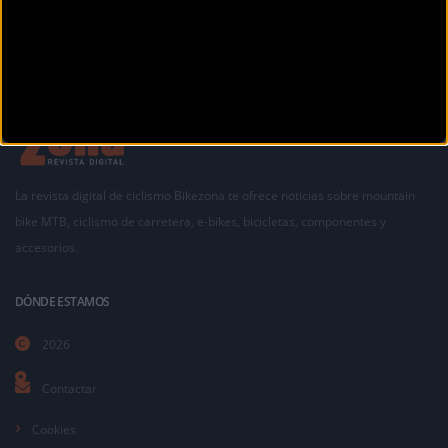
La revista digital de ciclismo Bikezona te ofrece noticias sobre mountain
bike MTB, ciclismo de carretera, e-bikes, bicicletas, componentes y
accesorios.
DÓNDE ESTAMOS
2026
Contactar
Cookies