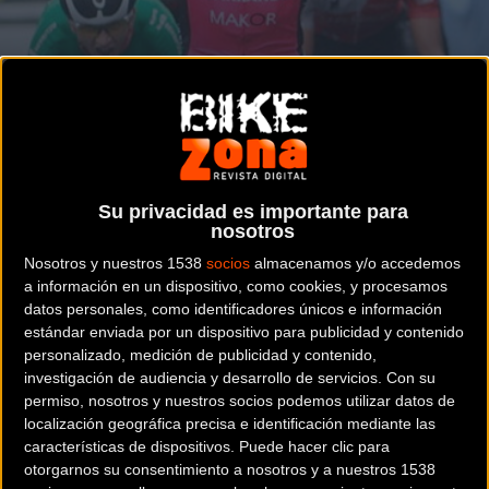
Victoria del aragonés en la Zaldibia Sari Nagusia
CARRETERA
Samitier culmina una temporada de
ensueño
Su privacidad es importante para
nosotros
Nosotros y nuestros 1538
socios
almacenamos y/o accedemos
a información en un dispositivo, como cookies, y procesamos
datos personales, como identificadores únicos e información
Noticia de
ciclismo
publicada el
lunes, 19 de septiembre
estándar enviada por un dispositivo para publicidad y contenido
de 2016
a las
11:58h
en la sección de
Carretera
personalizado, medición de publicidad y contenido,
investigación de audiencia y desarrollo de servicios.
Con su
El equipo
Lizarte
concluyó hoy su temporada 2016, la mejor
permiso, nosotros y nuestros socios podemos utilizar datos de
localización geográfica precisa e identificación mediante las
de su historia, con la
31ª victoria
de su casillero. El
características de dispositivos. Puede hacer clic para
aragonés
Sergio Samitier
se anotó la
Zaldibia Sari Nagusia
,
otorgarnos su consentimiento a nosotros y a nuestros 1538
última manga del
Torneo Lehendakari
, en la enésima gran