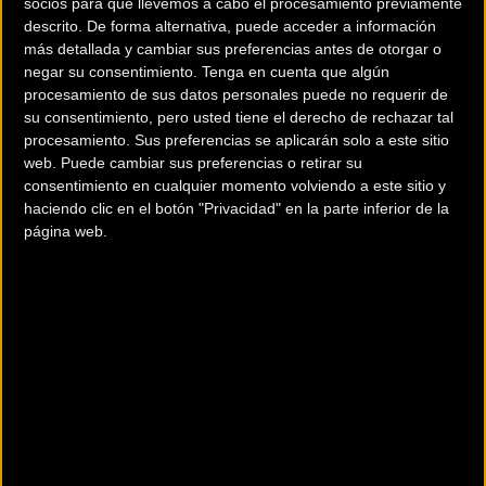
socios para que llevemos a cabo el procesamiento previamente
actuación colectiva del conjunto ‘rosa’, que se impuso en la
descrito. De forma alternativa, puede acceder a información
más detallada y cambiar sus preferencias antes de otorgar o
clasificación por equipos y ha cerrado su campaña con el
negar su consentimiento.
Tenga en cuenta que algún
impresionante registro de cuatro triunfos consecutivos en
procesamiento de sus datos personales puede no requerir de
Bermeo, Alsasua, Oñati y Zaldibia.
su consentimiento, pero usted tiene el derecho de rechazar tal
procesamiento. Sus preferencias se aplicarán solo a este sitio
web. Puede cambiar sus preferencias o retirar su
consentimiento en cualquier momento volviendo a este sitio y
haciendo clic en el botón "Privacidad" en la parte inferior de la
página web.
En esta prueba guipuzcoana,
Lizarte
cumplió de inicio con
la presencia de
Rubén Montoya
y
José Félix Parra
en la