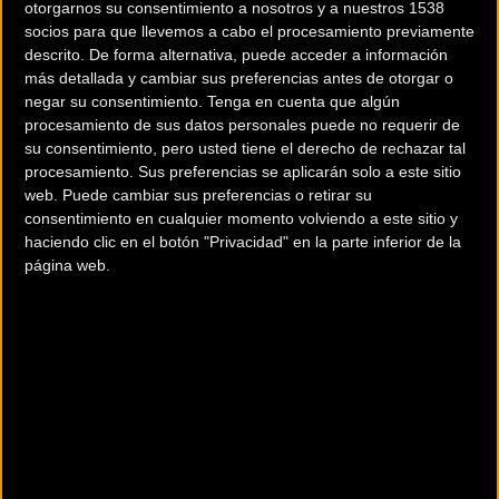
otorgarnos su consentimiento a nosotros y a nuestros 1538
socios para que llevemos a cabo el procesamiento previamente
descrito. De forma alternativa, puede acceder a información
más detallada y cambiar sus preferencias antes de otorgar o
negar su consentimiento.
Tenga en cuenta que algún
procesamiento de sus datos personales puede no requerir de
su consentimiento, pero usted tiene el derecho de rechazar tal
Noticia de
ciclismo
publicada el
sábado, 19 de
procesamiento. Sus preferencias se aplicarán solo a este sitio
agosto de 2017
a las
12:41h
en la sección de
web. Puede cambiar sus preferencias o retirar su
Féminas
consentimiento en cualquier momento volviendo a este sitio y
haciendo clic en el botón "Privacidad" en la parte inferior de la
La presencia de seis corredoras en la selección
página web.
española élite femenina es la principal novedad de
cara a la participación en el próximo Campeonato
del Mundo de carretera, que se celebrará en Bergen
(Noruega) del 17 al 24 de septiembre.
La decimoquinta plaza de España en el ranking de
clasificación permitirá alinear seis corredoras,
aunque las cinco primeras clasificadas, Países Bajos,
Australia, Italia, Estados Unidos y Gran Bretaña, lo