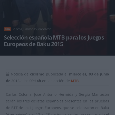
Coloma, Hermida y Mantecón
MTB
Selección española MTB para los Juegos
Europeos de Baku 2015
Noticia de
ciclismo
publicada el
miércoles, 03 de junio
de 2015
a las
09:14h
en la sección de
MTB
Carlos Coloma, José Antonio Hermida y Sergio Mantecón
serán los tres ciclistas españoles presentes en las pruebas
de BTT de los I Juegos Europeos, que se celebrarán en Bakú
(Azerbaiyán), del 12 al 28 de junio, según ha confirmado el