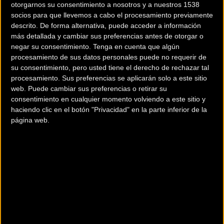
otorgarnos su consentimiento a nosotros y a nuestros 1538
Organizador, Farjad Jadziyev, y del presidente del Comité
socios para que llevemos a cabo el procesamiento previamente
Olímpico Español, Alejandro Blanco.
descrito. De forma alternativa, puede acceder a información
más detallada y cambiar sus preferencias antes de otorgar o
negar su consentimiento.
Tenga en cuenta que algún
procesamiento de sus datos personales puede no requerir de
su consentimiento, pero usted tiene el derecho de rechazar tal
Efendiev realizó un recorrido de la creación de estos
procesamiento. Sus preferencias se aplicarán solo a este sitio
primeros Juegos y explicó “la unión de continentes para
web. Puede cambiar sus preferencias o retirar su
hacer de Europa una gran potencia deportiva”. Por su
consentimiento en cualquier momento volviendo a este sitio y
parte, Jadziyev explicó los detalles pormenorizados de los
haciendo clic en el botón "Privacidad" en la parte inferior de la
página web.
Juegos, así como los detalles de la Villa Olímpica y las
instalaciones que se han construido y reformado para
albergar los Juegos.
Seguidamente se proyectó un vídeo sobre Bakú y tras la
ronda de preguntas, intervino Blanco, quien deseó a todos