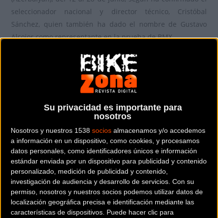
seleccionador nacional y director técnico, Cristóbal
Sánchez, quien también ha dado el nombre de Gustavo
Alcojor como representante en la prueba de BMX.
En cuanto a la selección de carretera, Sánchez ha
anunciado que la lista definitiva se oficializará la próxima
semana.
Su privacidad es importante para
nosotros
Nosotros y nuestros 1538
socios
almacenamos y/o accedemos
a información en un dispositivo, como cookies, y procesamos
datos personales, como identificadores únicos e información
estándar enviada por un dispositivo para publicidad y contenido
La presentación oficial del evento olímpico ha tenido lugar
personalizado, medición de publicidad y contenido,
esta mañana en la sede del COE, con la presencia del
investigación de audiencia y desarrollo de servicios.
Con su
embajador de Azerbaiyán, Altai Efendiev; del director
permiso, nosotros y nuestros socios podemos utilizar datos de
localización geográfica precisa e identificación mediante las
ejecutivo de la Fundación de la Juventud ante el presidente
características de dispositivos. Puede hacer clic para
de la República de Azerbaiyán y miembro del Comité