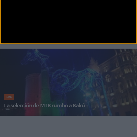
MTB
Horarios pruebas ciclistas en Baku 2015
Bakú, ha sido la capital agraciada para dar el pistoletazo de salida a la primera edici
MTB
La selección de MTB rumbo a Bakú
La selección española de BTT partirá esta tarde con destino a Baku (Azerbaiyán), donde el pr