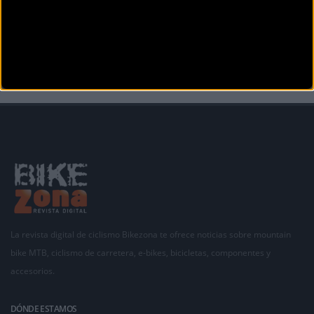
días
Cuatro carreras a lo largo de 4 días, ofreciendo reto y aventura con exigencias más técnicas
que
La revista digital de ciclismo Bikezona te ofrece noticias sobre mountain
bike MTB, ciclismo de carretera, e-bikes, bicicletas, componentes y
accesorios.
DÓNDE ESTAMOS