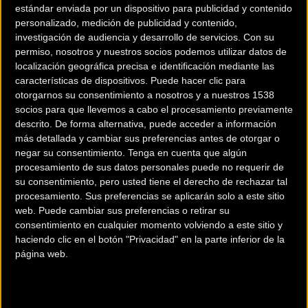
estándar enviada por un dispositivo para publicidad y contenido
cuatro etapas.
personalizado, medición de publicidad y contenido,
investigación de audiencia y desarrollo de servicios.
Con su
La etapa reina, que constaba de 80 kilometros y donde el
permiso, nosotros y nuestros socios podemos utilizar datos de
equipo Bull salió desde el inicio a intentar robar el liderato
localización geográfica precisa e identificación mediante las
características de dispositivos. Puede hacer clic para
a Mantecon, aprovechando la baza de tener al segundo y
otorgarnos su consentimiento a nosotros y a nuestros 1538
tercer clasificado de la general en el equipo. Por momentos
socios para que llevemos a cabo el procesamiento previamente
Simon se convertía en líder virtual, ya que lograba
descrito. De forma alternativa, puede acceder a información
escaparse del primer pelotón. Pero poco a poco Sergio
más detallada y cambiar sus preferencias antes de otorgar o
negar su consentimiento.
Tenga en cuenta que algún
Mantecón fue reduciendo la diferencia para darle caza y
procesamiento de sus datos personales puede no requerir de
aprovechar para escaparse y llegar en primera posición a
su consentimiento, pero usted tiene el derecho de rechazar tal
la meta y asegurar la victoria tanto en la etapa como en la
procesamiento. Sus preferencias se aplicarán solo a este sitio
general.
web. Puede cambiar sus preferencias o retirar su
consentimiento en cualquier momento volviendo a este sitio y
haciendo clic en el botón "Privacidad" en la parte inferior de la
Sergio Mantecón (Trek Factory Racing) se mostraba muy
página web.
contento al final la cuarta jornada “Es un placer repetir
victoria en al 4 Stage de Lanzarote. El paisaje de esta isla es
increíble, los parajes volcánicos hacen de esta prueba