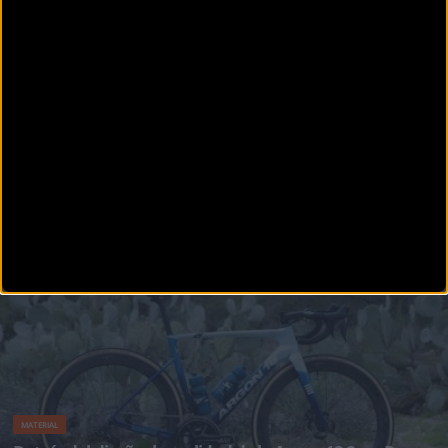
ANDBike anuncia que finalmente el festival se celebrará el 14 y 15 de junio. La organización
se ha visto o
MATERIAL
Presentamos el nuevo casco MET Revo
Cuando el camino se vuelve difícil y la velocidad aumenta, es esencial tener un casco que
pueda seguir el ritmo.&
MATERIAL