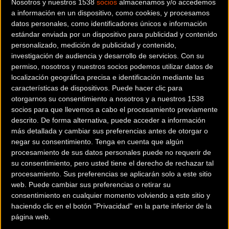
Nosotros y nuestros 1538
socios
almacenamos y/o accedemos
La tecnología de radar integrada en los modelos
RECO LINK
a información en un dispositivo, como cookies, y procesamos
detecta vehículos que se aproximan en un amplio ángulo
datos personales, como identificadores únicos e información
estándar enviada por un dispositivo para publicidad y contenido
de
60°
y a una distancia de hasta
140 metros
. El sistema
personalizado, medición de publicidad y contenido,
puede monitorizar hasta ocho objetos simultáneamente
investigación de audiencia y desarrollo de servicios.
Con su
con precisión y en tiempo real.
permiso, nosotros y nuestros socios podemos utilizar datos de
localización geográfica precisa e identificación mediante las
características de dispositivos. Puede hacer clic para
otorgarnos su consentimiento a nosotros y a nuestros 1538
socios para que llevemos a cabo el procesamiento previamente
descrito. De forma alternativa, puede acceder a información
más detallada y cambiar sus preferencias antes de otorgar o
negar su consentimiento.
Tenga en cuenta que algún
procesamiento de sus datos personales puede no requerir de
su consentimiento, pero usted tiene el derecho de rechazar tal
procesamiento. Sus preferencias se aplicarán solo a este sitio
web. Puede cambiar sus preferencias o retirar su
consentimiento en cualquier momento volviendo a este sitio y
haciendo clic en el botón "Privacidad" en la parte inferior de la
página web.