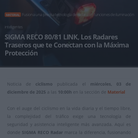
Fusiona una precisa tecnología de radar con funciones de iluminación
MATERIAL
inteligentes
SIGMA RECO 80/81 LINK, Los Radares
Traseros que te Conectan con la Máxima
Protección
Noticia de
ciclismo
publicada el
miércoles, 03 de
diciembre de 2025
a las
10:00h
en la sección de
Material
Con el auge del ciclismo en la vida diaria y el tiempo libre,
la complejidad del tráfico exige una tecnología de
seguridad y asistencia inteligente más avanzada. Aquí es
donde
SIGMA RECO Radar
marca la diferencia, fusionando