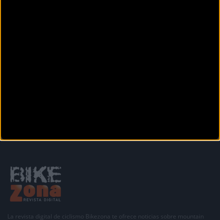
CARRETERA
Decididos los equipos invitados a la Clásica San
Sebastián 2022
La Clásica San Sebastián 2022 que se celebrará el próximo 30 de julio en la capital gu
La revista digital de ciclismo Bikezona te ofrece noticias sobre mountain