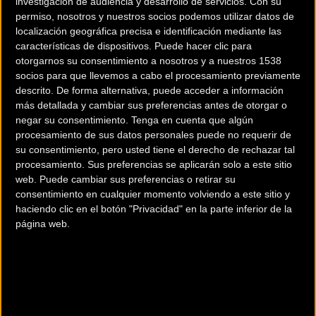
investigación de audiencia y desarrollo de servicios.
Con su
temporada.
permiso, nosotros y nuestros socios podemos utilizar datos de
localización geográfica precisa e identificación mediante las
Tadej tomará parte el próximo fin de semana en la
Clásica
características de dispositivos. Puede hacer clic para
de San Sebastian en el País Vasco
, antes de tomar un
otorgarnos su consentimiento a nosotros y a nuestros 1538
socios para que llevemos a cabo el procesamiento previamente
descanso y prepararse para un bloque de carreras de un
descrito. De forma alternativa, puede acceder a información
día que comenzará con el GP Plouay en Francia antes de
más detallada y cambiar sus preferencias antes de otorgar o
prepararse para el Campeonato Mundial e Il Lombardia
negar su consentimiento.
Tenga en cuenta que algún
donde ganó en 2021.
procesamiento de sus datos personales puede no requerir de
su consentimiento, pero usted tiene el derecho de rechazar tal
procesamiento. Sus preferencias se aplicarán solo a este sitio
El líder del UAE no estará por lo tanto en la
Vuelta 2022.
web. Puede cambiar sus preferencias o retirar su
consentimiento en cualquier momento volviendo a este sitio y
Calendario completo:
haciendo clic en el botón "Privacidad" en la parte inferior de la
página web.
30 Julio San Sebastián Classic
28 Agosto GP Plouay
9 Septiembre GP Quebec
11 Septiembre GP Montreal
25 Septiembre World Championships