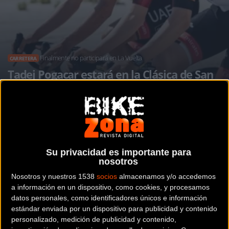
Finalmente no participará en La Vuelta
CARRETERA
Tadej Pogacar estará en la Clásica de San
Sebastian este próximo sábado
Noticia de
ciclismo
publicada el
martes, 26 de julio de
Su privacidad es importante para
2022
a las
12:55h
en la sección de
Carretera
nosotros
Nosotros y nuestros 1538
socios
almacenamos y/o accedemos
A medida que se asienta el polvo de un
Tour de Francia
a información en un dispositivo, como cookies, y procesamos
2022
memorable donde el esloveno Tadej Pogačar finalizo
datos personales, como identificadores únicos e información
segundo, el ciclista del UAE Emirates ha decidido los que
estándar enviada por un dispositivo para publicidad y contenido
serán sus próximos desafíos para la última parte de la
personalizado, medición de publicidad y contenido,