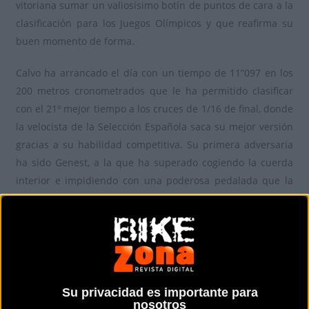
vitoriana sumar un valiosísimo botín de puntos de cara a la
clasificación para los Juegos Olímpicos y que reafirma su
buen momento de forma.
Calvo ha arrancado el día con un tiempo de 11”097 en los
200 metros cronometrados que le ha permitido clasificar
con el 21º mejor tiempo a los cruces de 1/16 de final, donde
la velocista de la Selección Española saca su mejor versión
gracias a su habilidad competitiva. Su primera adversaria
ha sido Genest, a la que ha superado cogiendo la cuerda
interior e impidiendo con una poderosa pedalada que la
canadiense remontara por fuera.
En 1/8 de final esperaba la rusa Shmeleva, que ha
terminado siendo relegada después de que se saliera de la
línea de sprint en el instante en el que Tania Calvo lanzaba
su ofensiva. Ya con plaza asegurada entre las ocho mejores
Su privacidad es importante para
del mundo, la vitoriana ha encarado sin presión el
nosotros