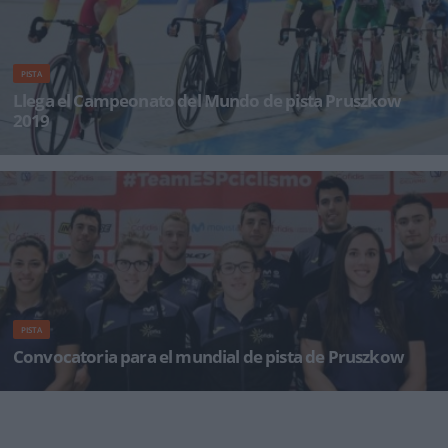
PISTA
Llega el Campeonato del Mundo de pista Pruszkow
2019
Albert Torres y Sebastián Mora serán las dos grandes bazas de la Selección Española de Pista
PISTA
Convocatoria para el mundial de pista de Pruszkow
La gran cita anual del ciclismo en pista, el Campeonato del Mundo, arranca este
próximo miércole