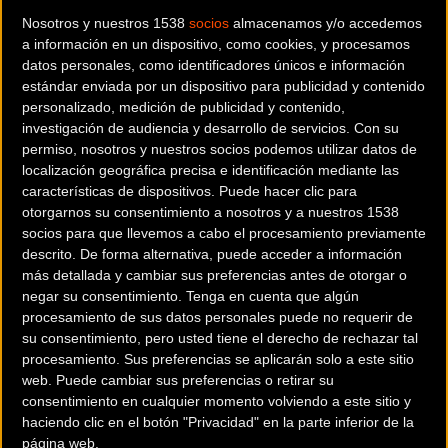
enfrentamiento con la alemana Friedrich, que ha impuesto
Nosotros y nuestros 1538
socios
almacenamos y/o accedemos
su explosividad en las dos primeras mangas para asegurar
a información en un dispositivo, como cookies, y procesamos
datos personales, como identificadores únicos e información
su presencia en la semifinal. “Este resultado me deja un
estándar enviada por un dispositivo para publicidad y contenido
muy buen sabor de boca después de haber empezado el
personalizado, medición de publicidad y contenido,
día con un tiempo en el 200 que me había dejado más
investigación de audiencia y desarrollo de servicios.
Con su
atrás. Y conforme ha ido pasando el día y las series me he
permiso, nosotros y nuestros socios podemos utilizar datos de
ido encontrando bastante bien hasta alcanzar el top 8”,
localización geográfica precisa e identificación mediante las
características de dispositivos. Puede hacer clic para
explica una exhultante Tania Calvo, que recalcaba que “en
otorgarnos su consentimiento a nosotros y a nuestros 1538
los cruces entra en juego también la faceta táctica. Creo
socios para que llevemos a cabo el procesamiento previamente
que he corrido muy bien, he realizado buenos movimientos
descrito. De forma alternativa, puede acceder a información
y estoy muy satisfecha en líneas generales con mi
más detallada y cambiar sus preferencias antes de otorgar o
negar su consentimiento.
Tenga en cuenta que algún
actuación de hoy”.
procesamiento de sus datos personales puede no requerir de
su consentimiento, pero usted tiene el derecho de rechazar tal
Juan Peralta, por su parte, ha tenido menos suerte y tras
procesamiento. Sus preferencias se aplicarán solo a este sitio
finalizar tercero en su manga de primera ronda, en la que
web. Puede cambiar sus preferencias o retirar su
se ha enfrentado a Eilers, Wakimoto, Sahrom y Dawkins, ha
consentimiento en cualquier momento volviendo a este sitio y
haciendo clic en el botón "Privacidad" en la parte inferior de la
tenido que jugarse su participación en la repesca. En un
página web.