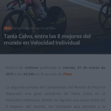
Campeonato del Mundo de Pista
PISTA
Tania Calvo, entre las 8 mejores del
mundo en Velocidad Individual
Noticia de
ciclismo
publicada el
viernes, 01 de marzo de
2019
a las
08:34h
en la sección de
Pista
La segunda jornada del Campeonato del Mundo de Pista ha
deparado una gran actuación de Tania Calvo en la
Velocidad Individual, donde ha logrado una plaza entre las
8 mejores del mundo. Un resultado que permite a la