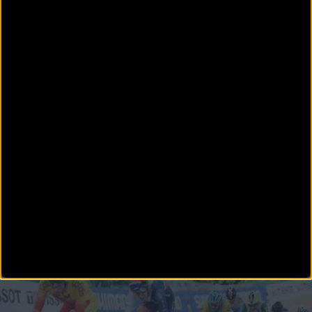
PUBLICIDAD
Disfruta de la TV de
BikeZona
¡Alégrate el día con BikeZonaTV!
PISTA
Programa de competición de la Selección en el
Campeonato del Mundo de Pista
Hoy miércoles 27 de febrero, el combinado nacional de pista debutará en el Mundial de
Pruszkow con la pa