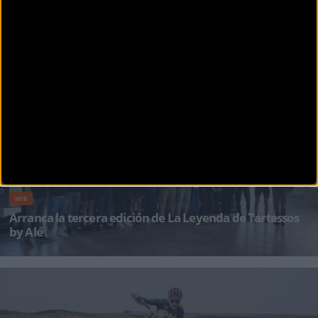
MTB
Alexei Medvedev y Mónica Calderón ganadores de La
Leyenda de Tartessos by Alé
Después del gran esfuerzo de los primeros días y incansable pedaleo de los senderos de la
jornada de ayer,
MTB
Arranca la tercera edición de La Leyenda de Tartessos
by Alé
La Leyenda de Tartessos by Alé 2024 está más abierta que nunca. En categorá masculina,