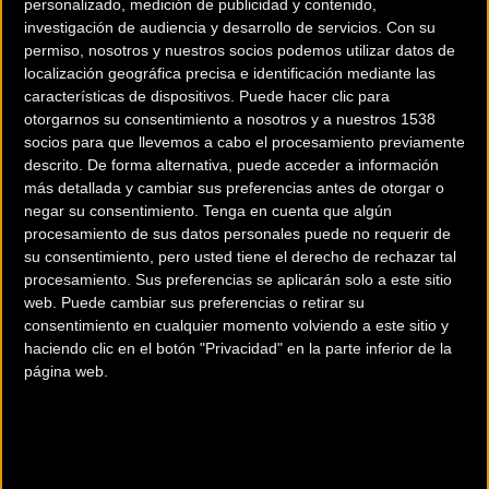
personalizado, medición de publicidad y contenido,
En categoría Élite masculina, el portugués Tiago Ferreira se
investigación de audiencia y desarrollo de servicios.
Con su
permiso, nosotros y nuestros socios podemos utilizar datos de
quitó la espina de vencer una etapa y lucir el maillot
localización geográfica precisa e identificación mediante las
naranja de La Leyenda de Tartessos. Desde los primeros
características de dispositivos. Puede hacer clic para
repechos, el ruso del DMT de Marconi Alexei Medvedev se
otorgarnos su consentimiento a nosotros y a nuestros 1538
puso en cabeza comandando un grupo en el que estaban
socios para que llevemos a cabo el procesamiento previamente
descrito. De forma alternativa, puede acceder a información
el propio Tiago, el onubense Alberto Barroso y los bikers de
más detallada y cambiar sus preferencias antes de otorgar o
Klimatiza, Miguel Muñoz y Roberto Bou y de BUFF Megamo,
negar su consentimiento.
Tenga en cuenta que algún
Pablo Rodríguez y Jose Dias. Aunque con objetivos a largo
procesamiento de sus datos personales puede no requerir de
plazo, todos tenían claro que no iban a cejar en el intento
su consentimiento, pero usted tiene el derecho de rechazar tal
procesamiento. Sus preferencias se aplicarán solo a este sitio
de llevarse el premio de vencer alguna etapa.
web. Puede cambiar sus preferencias o retirar su
consentimiento en cualquier momento volviendo a este sitio y
haciendo clic en el botón "Privacidad" en la parte inferior de la
Pasado el ecuador, Medvedev se fue en solitario unos
página web.
metros, con Ferreira y Rodríguez al acecho. La picardía, la
experiencia y el magnífico estado de forma del portugués
hizo que a tres kilómetros de meta lanzara un ataque que
dejó atrás a sus compañeros y se plantó en solitario en la