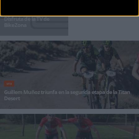
PUBLICIDAD
Disfruta de la TV de
BikeZona
¡Alégrate el día con BikeZonaTV!
MTB
Guillem Muñoz triunfa en la segunda etapa de la Titan
Desert
El equipo TBellés Canondale Gaes ha culminado con éxito la escapada del día, logrando la
victoria d