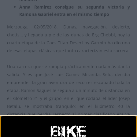
Anna Ramírez consigue su segunda victoria y
Ramona Gabriel entra en el mismo tiempo
Merzouga, 02/05/2018. Dunas, navegación, desierto,
chotts… y llegada a pie de las dunas de Erg Chebbi, hoy la
cuarta etapa de la Gaes Titan Desert by Garmin ha dio una
de esas etapas clásicas que tanto caracterizan esta carrera.
Una carrera que se rompía prácticamente nada más dar la
salida. Y es que José Luis Gómez Miranda, Selu, decidía
emprender la gran aventura de recorrer escapado toda la
etapa. Ramón Sagués le seguía a un minuto de distancia en
el kilómetro 21 y el grupo, en el que rodaba el líder Josep
Betalú, se mostraba tranquilo; en el kilómetro 40 la
distancia que perdía respecto al primer clasificado era ya
de nueve minutos.