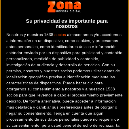
Esta cuarta etapa ha resultado propicia para la navegación.
Muchos son los ciclistas que se han salido de la ruta
trazada por la organización para intentar recortar
Su privacidad es importante para
distancia. Bou varias veces, Sagués, Tamayo… pero en todos
nosotros
los casos los intentos han resultado infructuosos y veían
Nosotros y nuestros 1538
socios
almacenamos y/o accedemos
como Selu se escapaba de forma irremediable hasta la
a información en un dispositivo, como cookies, y procesamos
victoria tras recorrer la mayoría de la etapa en solitario,
datos personales, como identificadores únicos e información
estándar enviada por un dispositivo para publicidad y contenido
arreglando en parte la dura primera parte de carrera que
personalizado, medición de publicidad y contenido,
había sufrido y que le ha alejado de los primeros puestos.
investigación de audiencia y desarrollo de servicios.
Con su
El líder, Josep Betalú, del equipo Doctore Bike Team – BMC,
permiso, nosotros y nuestros socios podemos utilizar datos de
hacía un final de etapa de infarto al darse cuenta que tenía
localización geográfica precisa e identificación mediante las
características de dispositivos. Puede hacer clic para
por detrás a sus principales rivales. Llegaba a menos de
otorgarnos su consentimiento a nosotros y a nuestros 1538
tres minutos respecto a Miranda pero infligía otro buen
socios para que llevemos a cabo el procesamiento previamente
bocado en la general. Ahora controla la carrera con 12’22”
descrito. De forma alternativa, puede acceder a información
respecto a Guillem Muñoz (TBellés-Canondale Gaes) y
más detallada y cambiar sus preferencias antes de otorgar o
Moisés Dueñas, que participa en esta Titan sin asistencia ni
negar su consentimiento.
Tenga en cuenta que algún
procesamiento de sus datos personales puede no requerir de
mecánica ni de fisioterapia.
su consentimiento, pero usted tiene el derecho de rechazar tal