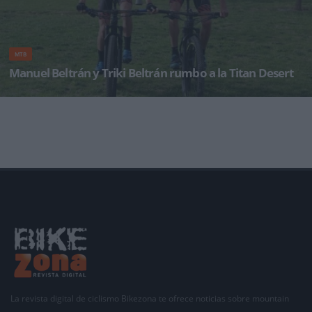
MTB
Manuel Beltrán y Triki Beltrán rumbo a la Titan Desert
Sexta participación para el jienense, que el pasado año acabó 10º y se convirtió en &ls
La revista digital de ciclismo Bikezona te ofrece noticias sobre mountain