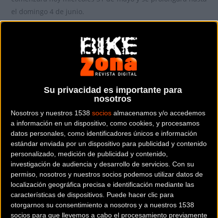
el domingo 4 de junio.
Las etapas
Alcalá La Real - La Zubia
Su privacidad es importante para
La
primera etapa
de la Segunda Vuelta a Andalucía Elite
nosotros
Women arrancará en la localidad Jiennense de Alcalá la
Nosotros y nuestros 1538
socios
almacenamos y/o accedemos
Real para llegar a La Zubia en la provincia de Granada, con
a información en un dispositivo, como cookies, y procesamos
un total de 116.9 km.
datos personales, como identificadores únicos e información
estándar enviada por un dispositivo para publicidad y contenido
Salobreña - Cómpeta
personalizado, medición de publicidad y contenido,
investigación de audiencia y desarrollo de servicios.
Con su
La
segunda etapa
de la Vuelta a Andalucía Elite Women
permiso, nosotros y nuestros socios podemos utilizar datos de
localización geográfica precisa e identificación mediante las
saldrá de la localidad Granadina de Salobreña en la Costa
características de dispositivos. Puede hacer clic para
Tropical para acabar en la provincia de Málaga en la
otorgarnos su consentimiento a nosotros y a nuestros 1538
localidad de Cómpeta, con un total de 95,0 km.
socios para que llevemos a cabo el procesamiento previamente