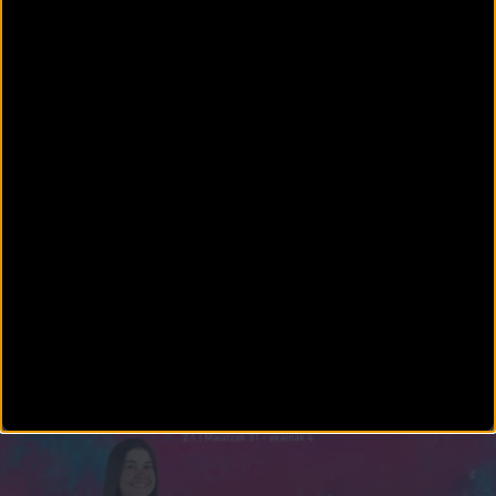
Vuelta Andalucía femenina: Tamara Dronova-
Balabolina repite victoria y se afianza en el liderato
Tamara Dronova-Balabolina (Israel – Premier Tech Roland) repitió victoria en la segunda
etapa de la Vuelta
FÉMINAS
Tamara Dronova-Balabolina es la primera líder de la
Vuelta a Andalucía Women 2023
La Vuelta Ciclista a Andalucía Elite Women arrancó este miércoles con una bellísima etapa en