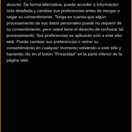
descrito. De forma alternativa, puede acceder a información
Nerja - Álora
más detallada y cambiar sus preferencias antes de otorgar o
negar su consentimiento.
Tenga en cuenta que algún
La
tercera etapa
de la Vuelta a Andalucía Elite Women,
procesamiento de sus datos personales puede no requerir de
su consentimiento, pero usted tiene el derecho de rechazar tal
comenzará en la localidad Malagueña de Nerja para acabar
procesamiento. Sus preferencias se aplicarán solo a este sitio
en la meta situada en Álora, también en la provincia de
web. Puede cambiar sus preferencias o retirar su
Málaga, con un total de 134,0 km.
consentimiento en cualquier momento volviendo a este sitio y
haciendo clic en el botón "Privacidad" en la parte inferior de la
Pizarra - Mijas
página web.
El inicio de la
cuarta etapa
de la Vuelta a Andalucía Elite
Women tendrá su salida en la localidad malagueña Pizarra
para llegar a la meta situada en Mijas también provincia de
Málaga, con un total de 90,9 km.
Estepona - Castellar de la Frontera
La
quinta etapa
de la Vuelta a Andalucía Elite Women
consta de 93,9 km entre las localidades de Estepona,