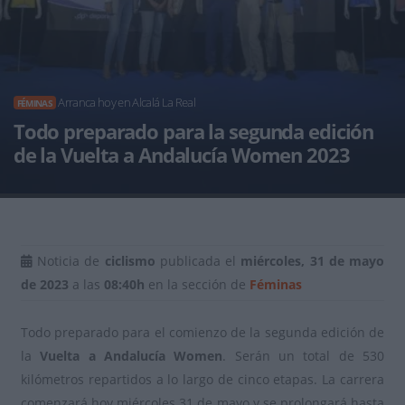
Arranca hoy en Alcalá La Real
FÉMINAS
Todo preparado para la segunda edición
de la Vuelta a Andalucía Women 2023
Noticia de
ciclismo
publicada el
miércoles, 31 de mayo
de 2023
a las
08:40h
en la sección de
Féminas
Todo preparado para el comienzo de la segunda edición de
la
Vuelta a Andalucía Women
. Serán un total de 530
kilómetros repartidos a lo largo de cinco etapas. La carrera
comenzará hoy miércoles 31 de mayo y se prolongará hasta