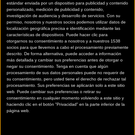
estándar enviada por un dispositivo para publicidad y contenido
personalizado, medición de publicidad y contenido,
El resultado es una gravel que mantiene el alma de una bicicleta de
investigación de audiencia y desarrollo de servicios.
Con su
carreras, pero que se comporta con soltura sobre terrenos rotos,
permiso, nosotros y nuestros socios podemos utilizar datos de
pistas rá
pidas, senderos t
écnicos o largas rutas sin asfalto. Naii es
localización geográfica precisa e identificación mediante las
características de dispositivos. Puede hacer clic para
rápida, precisa y despiadadamente eficiente.
otorgarnos su consentimiento a nosotros y a nuestros 1538
socios para que llevemos a cabo el procesamiento previamente
Más confort sin perder un solo vatio
descrito. De forma alternativa, puede acceder a información
más detallada y cambiar sus preferencias antes de otorgar o
Softex™ es más que una solución de confort. Es una tecnología que
negar su consentimiento.
Tenga en cuenta que algún
redefine el rendimiento en rutas de ultra distancia. Exclusiva de
procesamiento de sus datos personales puede no requerir de
su consentimiento, pero usted tiene el derecho de rechazar tal
Berria, ha sido diseñada para riders que saben que una carrera de
procesamiento. Sus preferencias se aplicarán solo a este sitio
gravel no se gana solo con fuerza: se gana resistiendo más,
web. Puede cambiar sus preferencias o retirar su
aguantando más, y manteniéndose constante cuando todo el
consentimiento en cualquier momento volviendo a este sitio y
cuerpo pide parar.
haciendo clic en el botón "Privacidad" en la parte inferior de la
página web.
El sistema se compone de dos elementos clave: la tija Tibia Aero y el
triángulo trasero del cuadro, ambos diseñados con una flexión