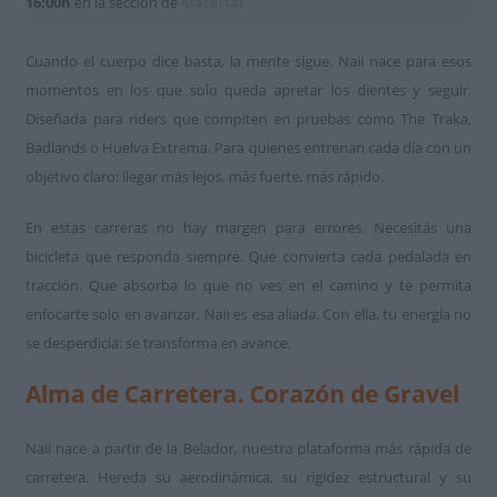
16:00h
en la sección de
Material
Cuando el cuerpo dice basta, la mente sigue. Naii nace para esos
momentos en los que solo queda apretar los dientes y seguir.
Diseñada para riders que compiten en pruebas como The Traka,
Badlands o Huelva Extrema. Para quienes entrenan cada día con un
objetivo claro: llegar más lejos, más fuerte, más rá
pido.
En estas carreras no hay margen para errores. Necesitás una
bicicleta que responda siempre. Que convierta cada pedalada en
tracción. Que absorba lo que no ves en el camino y te permita
enfocarte solo en avanzar. Naii es esa aliada. Con ella, tu energía no
se desperdicia: se transforma en avance.
Alma de Carretera. Corazón de Gravel
Naii nace a partir de la Belador, nuestra plataforma más rápida de
carretera. Hereda su aerodinámica, su rigidez estructural y su