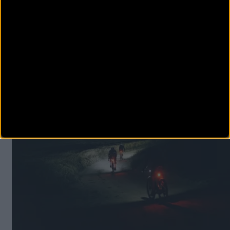
Certificació
n UCI
Geometría reactiva y estable, inspirada en la Belador
4 montajes con grupos SRAM XPLR y ruedas ZIPP o
Vision
Programa de customización completa IRIS