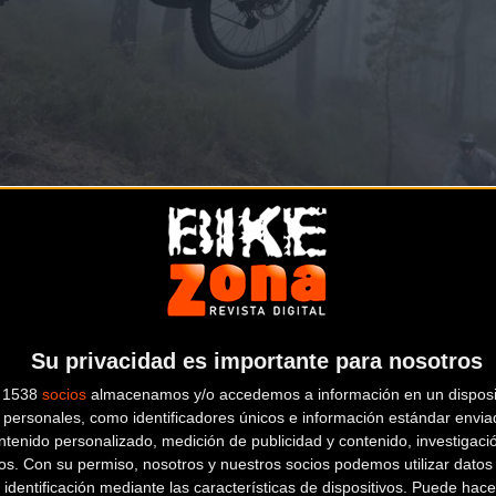
 con ingeniería de precisión
Su privacidad es importante para nosotros
s 1538
socios
almacenamos y/o accedemos a información en un disposit
personales, como identificadores únicos e información estándar enviad
ntenido personalizado, medición de publicidad y contenido, investigaci
e aluminio de doble suspensión. Lo que hace especial a este m
os.
Con su permiso, nosotros y nuestros socios podemos utilizar datos 
de
fundición avanzada
que permite crear el soporte del motor y
 identificación mediante las características de dispositivos. Puede hacer