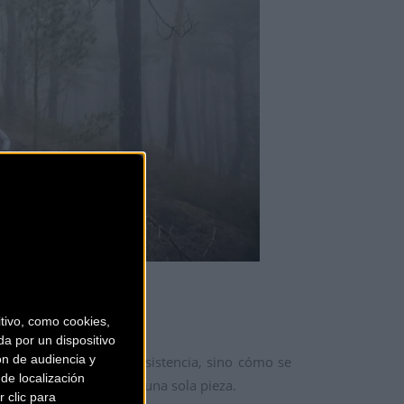
ivo, como cookies,
a por un dispositivo
ón de audiencia y
odelo no es solo su resistencia, sino cómo se
de localización
 el tubo diagonal como una sola pieza.
 clic para