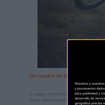
Un cuadro de aluminio diseñado
Nosotros y nuestro
y procesamos datos 
para publicidad y co
El corazón de la ETMO es su robusto cuadro d
desarrollo de servici
fabrica. Merida ha implementado un proceso 
geográfica precisa e