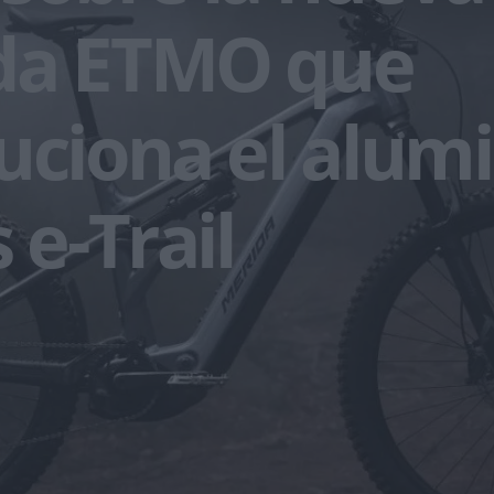
da ETMO que
uciona el alum
 e-Trail