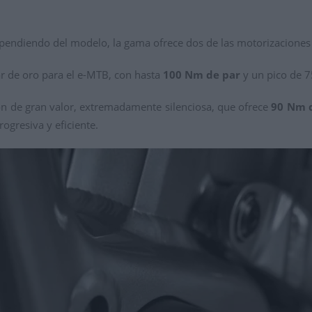
ependiendo del modelo, la gama ofrece dos de las motorizacione
r de oro para el e-MTB, con hasta
100 Nm de par
y un pico de 7
n de gran valor, extremadamente silenciosa, que ofrece
90 Nm 
ogresiva y eficiente.