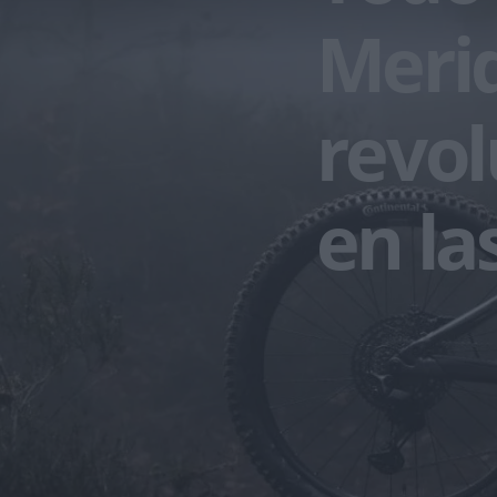
Meri
revol
en las