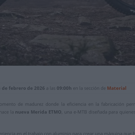
3 de febrero de 2026
a las
09:00h
en la sección de
Material
 momento de madurez donde la eficiencia en la fabricación per
 nace la
nueva Merida ETMO
, una e-MTB diseñada para quienes
riencia en el trabajo con aluminio para crear una máquina que