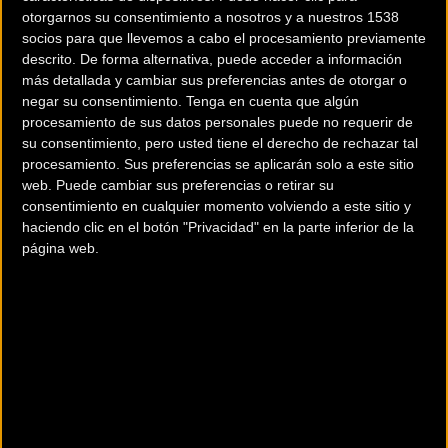
nacional disfrutará del apoyo del Ayuntamiento de
otorgarnos su consentimiento a nosotros y a nuestros 1538
Torrevieja y estará organizado por Av Sport Cycling y C. D.
socios para que llevemos a cabo el procesamiento previamente
Dirty Bike.
descrito. De forma alternativa, puede acceder a información
más detallada y cambiar sus preferencias antes de otorgar o
negar su consentimiento.
Tenga en cuenta que algún
La competición constará de dos mangas cronometradas, de
procesamiento de sus datos personales puede no requerir de
las cuales la mejor de ellas será la que constará en la
su consentimiento, pero usted tiene el derecho de rechazar tal
clasificación final de cada categoría. Los participantes de
procesamiento. Sus preferencias se aplicarán solo a este sitio
las categorías Promesa 5-6, Promesa 7-8, Principiante y
web. Puede cambiar sus preferencias o retirar su
consentimiento en cualquier momento volviendo a este sitio y
Alevín, tanto masculino como femenino, competirán el
haciendo clic en el botón "Privacidad" en la parte inferior de la
sábado 2 de noviembre sobre el “circuito azul” de 220
página web.
metros; mientras que el domingo 3 de noviembre
disfrutaremos de la participación de las categorías Máster
30, Máster 40, Máster 50, Máster 60, Infantil, Cadete, Junior,
Sub23 y Élite, tanto masculino como femenino.
El programa de competición de este Campeonato de
España de Pump Track de Torrevieja será el siguiente: