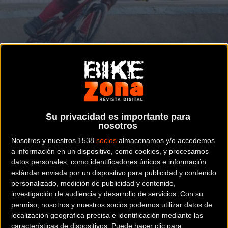
Estrenando nuevo circuito
URBAN
Torrevieja decidirá los nuevos campeones
de España de Pump Track
Su privacidad es importante para
nosotros
Noticia de
ciclismo
publicada el
miércoles, 30 de
Nosotros y nuestros 1538
socios
almacenamos y/o accedemos
a información en un dispositivo, como cookies, y procesamos
octubre de 2024
a las
10:22h
en la sección de
Urban
datos personales, como identificadores únicos e información
estándar enviada por un dispositivo para publicidad y contenido
Torrevieja estrenará su nuevo circuito de Pump Track, uno
personalizado, medición de publicidad y contenido,
de los mejores que existen en nuestro país, convirtiéndolo
investigación de audiencia y desarrollo de servicios.
Con su
permiso, nosotros y nuestros socios podemos utilizar datos de
en escenario de disputa de la edición 2024 del Campeonato
localización geográfica precisa e identificación mediante las
de España de la especialidad. La cita estrella del calendario
características de dispositivos. Puede hacer clic para