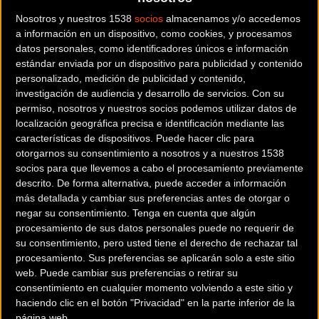
Nosotros y nuestros 1538
socios
almacenamos y/o accedemos
a información en un dispositivo, como cookies, y procesamos
La ARROW con 3 velocidades, y la CURVE, de 5 velocidades,
datos personales, como identificadores únicos e información
que dispone además de una versión elétrica, la CURVE ON,
estándar enviada por un dispositivo para publicidad y contenido
con motor integrado en la rueda delantera y batería
personalizado, medición de publicidad y contenido,
integrada en el botellín.
investigación de audiencia y desarrollo de servicios.
Con su
permiso, nosotros y nuestros socios podemos utilizar datos de
localización geográfica precisa e identificación mediante las
características de dispositivos. Puede hacer clic para
otorgarnos su consentimiento a nosotros y a nuestros 1538
socios para que llevemos a cabo el procesamiento previamente
descrito. De forma alternativa, puede acceder a información
más detallada y cambiar sus preferencias antes de otorgar o
negar su consentimiento.
Tenga en cuenta que algún
procesamiento de sus datos personales puede no requerir de
su consentimiento, pero usted tiene el derecho de rechazar tal
procesamiento. Sus preferencias se aplicarán solo a este sitio
web. Puede cambiar sus preferencias o retirar su
consentimiento en cualquier momento volviendo a este sitio y
haciendo clic en el botón "Privacidad" en la parte inferior de la
página web.