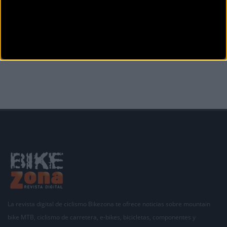
PUBLICIDAD
Disfruta de la TV de
BikeZona
¡Alégrate el día con BikeZonaTV!
La revista digital de ciclismo Bikezona te ofrece noticias sobre mountain
bike MTB, ciclismo de carretera, e-bikes, bicicletas, componentes y