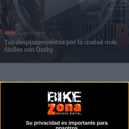
Bicicletas plegables
URBAN
Tus desplazamientos por la ciudad más
fáciles con Ossby
Noticia de
ciclismo
publicada el
jueves, 06 de octubre
de 2016
a las
11:57h
en la sección de
Urban
La marca española de bicis plegables
Ossby
llegó a
UNIBIKE con interesantes propuestas para tus
desplazamientos urbanos
Su privacidad es importante para
nosotros