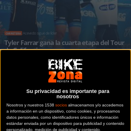
Acevedo sigue de líder
CARRETERA
Tyler Farrar gana la cuarta etapa del Tour
de California
Noticia de
ciclismo
publicada el
jueves, 16 de mayo de
Su privacidad es importante para
2013
a las
10:38h
en la sección de
Carretera
nosotros
Nosotros y nuestros 1538
socios
almacenamos y/o accedemos
Doble alegría para el Garmin, tras la victoria de
Navardauskas
en el
a información en un dispositivo, como cookies, y procesamos
giro Tyler Farrar ha conseguido el triunfo en la cuarta etapa del Tour
datos personales, como identificadores únicos e información
de California tras una etapa de 134 kilómetros.
estándar enviada por un dispositivo para publicidad y contenido
personalizado, medición de publicidad y contenido,