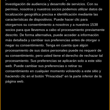
investigación de audiencia y desarrollo de servicios.
Con su
La escapada formada por seis corredores no llegó a cristalizar ya
permiso, nosotros y nuestros socios podemos utilizar datos de
que a pesar de ser protagonistar durante todo el día fueron
localización geográfica precisa e identificación mediante las
cazados a falta de 12 kilómetros para la línea de meta.
características de dispositivos. Puede hacer clic para
otorgarnos su consentimiento a nosotros y a nuestros 1538
El colombiano del Jamis Janier Acevedo sigue de líder.
socios para que llevemos a cabo el procesamiento previamente
descrito. De forma alternativa, puede acceder a información
más detallada y cambiar sus preferencias antes de otorgar o
negar su consentimiento.
Tenga en cuenta que algún
procesamiento de sus datos personales puede no requerir de
Más info. de este evento
su consentimiento, pero usted tiene el derecho de rechazar tal
AGMEN TOUR DE CALIFORNIA 2013
procesamiento. Sus preferencias se aplicarán solo a este sitio
Se celebra del
12/05/2013
al
19/05/2013
web. Puede cambiar sus preferencias o retirar su
consentimiento en cualquier momento volviendo a este sitio y
El Amgen Tour de California 2013 comenzará el próximo 12 de Mayo y
haciendo clic en el botón "Privacidad" en la parte inferior de la
constará de las siguientes etapas. Etapa Date Route 1
... [+]
página web.
Comentarios de la Noticia