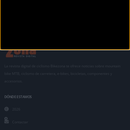
La revista digital de ciclismo Bikezona te ofrece noticias sobre mountain
bike MTB, ciclismo de carretera, e-bikes, bicicletas, componentes y
accesorios.
DÓNDE ESTAMOS
2026
Contactar