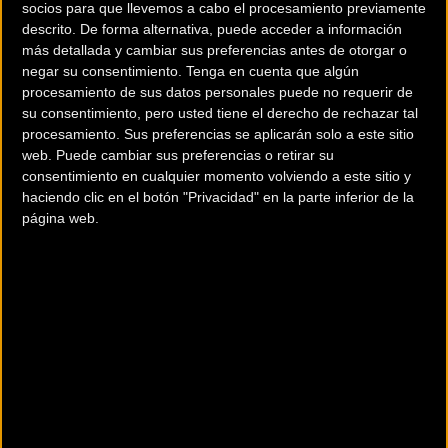
socios para que llevemos a cabo el procesamiento previamente
Noticia de
ciclismo
publicada el
jueves, 24 de octubre de 2024
descrito. De forma alternativa, puede acceder a información
más detallada y cambiar sus preferencias antes de otorgar o
a las
09:20h
en la sección de
Ciclocross
negar su consentimiento.
Tenga en cuenta que algún
procesamiento de sus datos personales puede no requerir de
Este sábado 26 de octubre, la
Copa de España de Ciclocross
se
su consentimiento, pero usted tiene el derecho de rechazar tal
traslada a Barcelona para celebrar el Gran Premio KH-7 Dark Cross
procesamiento. Sus preferencias se aplicarán solo a este sitio
web. Puede cambiar sus preferencias o retirar su
Les Franqueses, tercera cita puntuable de la competición tras las
consentimiento en cualquier momento volviendo a este sitio y
disputadas en Gijón y en Marín.
haciendo clic en el botón "Privacidad" en la parte inferior de la
página web.
La Unió Ciclista Les Franqueses ha incorporado a su programa de
competición una novedosa prueba nocturna en jornada sabatina,
que sustituye a la habitual cita de estos últimos dos años que se
celebraba en domingo.
El circuito permanente de L’Escola de Ciclisme Les Franqueses de
3.200 metros volverá a acoger la competición, con la zona de arena
como uno de los puntos clave para poder marcar el devenir de esta
prueba.