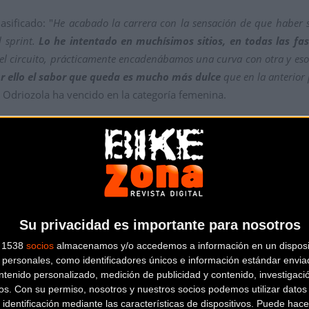
asificado: "
He acabado la carrera con la sensación de que haber s
l sprint.
Lo he intentado en muchísimos sitios, en todas las fas
 el circuito, prácticamente encadenábamos una curva con otra y es
or ello el sabor que queda es mucho más dulce
que en la anterior
 Odriozola ha vencido en la categoría femenina.
Sánchez y Luisa Ibarrola (cadetes) han vencido en las categoría
rs.
Olaberria y Lierni Lekuona (sub23); Jokin Alberdi (juniors); Aito
r 40) y Aitor Zabaleta (master 50), por su parte, se han procl
Su privacidad es importante para nosotros
s 1538
socios
almacenamos y/o accedemos a información en un disposit
personales, como identificadores únicos e información estándar enviad
ntenido personalizado, medición de publicidad y contenido, investigaci
os.
Con su permiso, nosotros y nuestros socios podemos utilizar datos 
 identificación mediante las características de dispositivos. Puede hacer