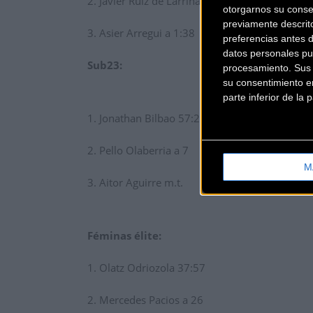
2. Javier Ruiz de Larrinaga a 2
otorgarnos su conse
previamente descrit
3. Asier Arregui a 1:38
preferencias antes 
datos personales pu
Sub23:
procesamiento. Sus p
su consentimiento en
parte inferior de la
1. Jonathan Bilbao 57:21
2. Pello Olaberria a 7
M
3. Aitor Aguirre m.t.
Féminas élite:
1. Olatz Odriozola 37:57
2. Mercedes Pacios a 26