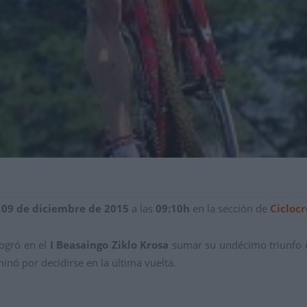
 09 de diciembre de 2015
a las
09:10h
en la sección de
Ciclocr
logró en el
I Beasaingo Ziklo Krosa
sumar su undécimo triunfo de
inó por decidirse en la última vuelta.