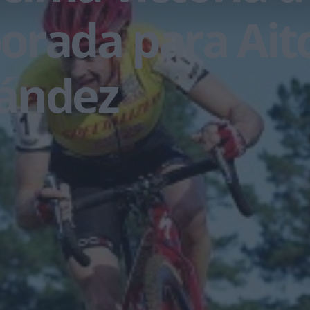
orada para Ait
ández