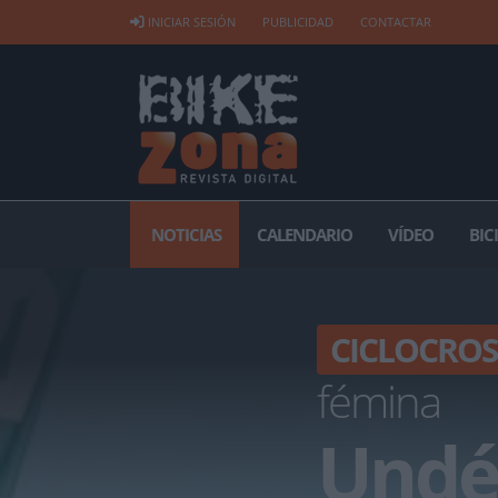
INICIAR SESIÓN
PUBLICIDAD
CONTACTAR
NOTICIAS
CALENDARIO
VÍDEO
BIC
CICLOCROS
fémina
Undéc