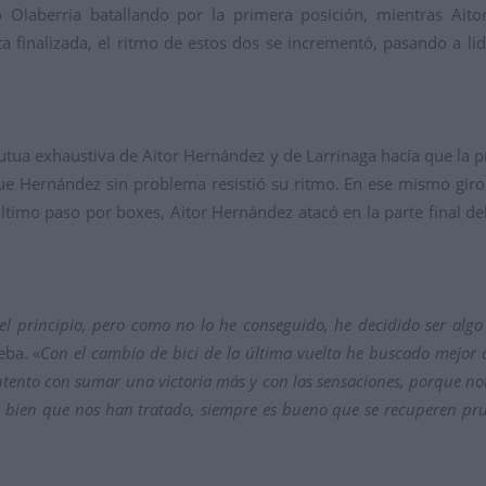
 Olaberria batallando por la primera posición, mientras Ait
ta finalizada, el ritmo de estos dos se incrementó, pasando a li
 mutua exhaustiva de Aitor Hernández y de Larrinaga hacía que la 
que Hernández sin problema resistió su ritmo. En ese mismo gir
ltimo paso por boxes, Aitor Hernández atacó en la parte final de
e el principio, pero como no lo he conseguido, he decidido ser al
eba. «
Con el cambio de bici de la última vuelta he buscado mejor a
ontento con sumar una victoria más y con las sensaciones, porque 
o bien que nos han tratado, siempre es bueno que se recuperen pru