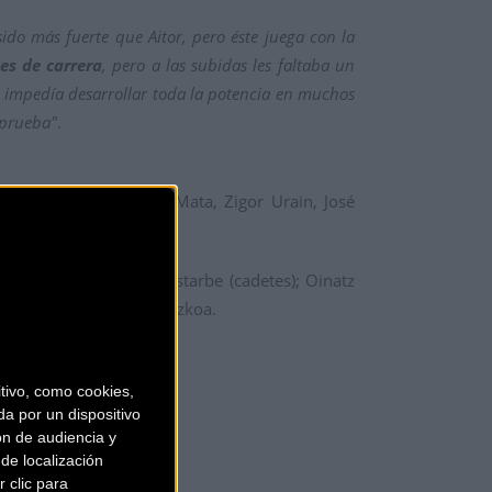
ido más fuerte que Aitor, pero éste juega con la
es de carrera
, pero a las subidas les faltaba un
o impedía desarrollar toda la potencia en muchos
 prueba"
.
s inferiores; y Martin Mata, Zigor Urain, José
r Garmendia y Garazi Erostarbe (cadetes); Oinatz
amado campeones de Gipuzkoa.
ivo, como cookies,
a por un dispositivo
ón de audiencia y
de localización
 clic para