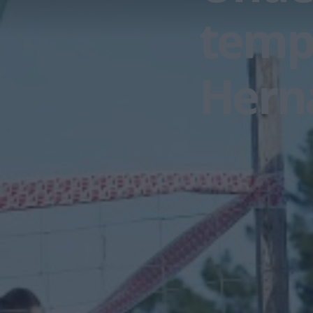
temp
Hern