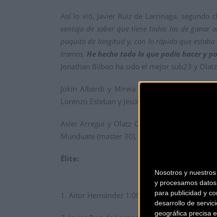
Así lo vió, Javier Ruiz de Larrinaga, segundo cl
ventaja de saber que tiene todas las de ganar a
poquito de longitud y, con lo rápido que estaba
tramos.
He hecho todo lo que podía hacer y p
Jonathan Bilbao ha sido el mejor sub23 y Olatz
Jokin Alberdi y Mireia Muñoz (juniors) y Jon 
Lorenzo Esteban y Jesús María Alzola en maste
Asier Arregui y Olatz Odriozola (élite); Pello 
Munduate (master 30), Xabier Mendiaraz (maste
Élite:
Nosotros y nuestro
y procesamos datos 
para publicidad y co
1. Aitor Hernández 1:00:34
desarrollo de servici
geográfica precisa e