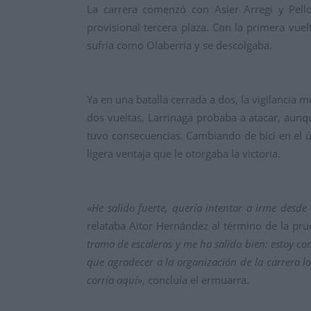
La carrera comenzó con Asier Arregi y Pello
provisional tercera plaza. Con la primera vuel
sufría como Olaberria y se descolgaba.
Ya en una batalla cerrada a dos, la vigilancia
dos vueltas, Larrinaga probaba a atacar, aun
tuvo consecuencias. Cambiando de bici en el ú
ligera ventaja que le otorgaba la victoria.
«
He salido fuerte, quería intentar a irme desd
relataba Aitor Hernández al término de la pru
tramo de escaleras y me ha salido bien: estoy c
que agradecer a la organización de la carrera l
corría aquí
», concluía el ermuarra.