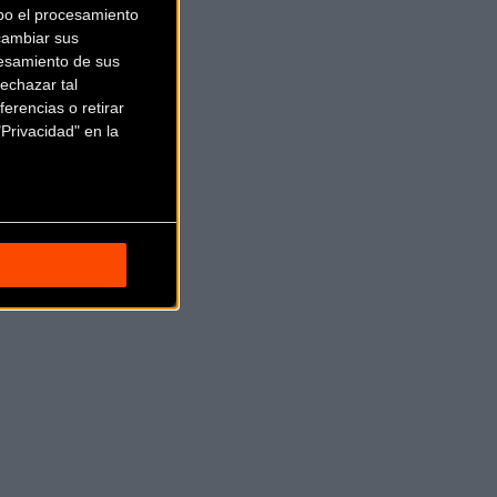
bo el procesamiento
cambiar sus
esamiento de sus
echazar tal
erencias o retirar
Privacidad" en la