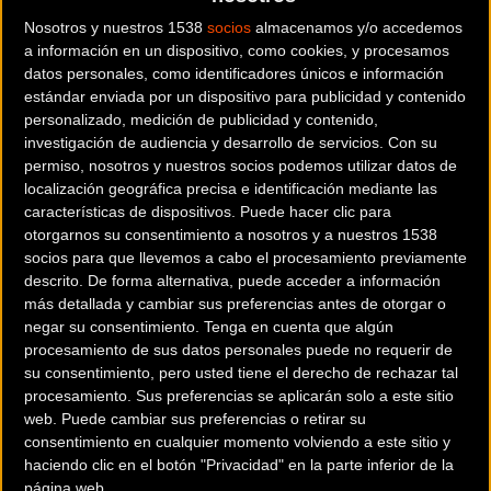
variada oferta de destinos, productos y servicios
Nosotros y nuestros 1538
socios
almacenamos y/o accedemos
a información en un dispositivo, como cookies, y procesamos
relacionados con el cicloturismo en España. Asimismo
datos personales, como identificadores únicos e información
acogerá un Foro con un completo programa de jornadas
estándar enviada por un dispositivo para publicidad y contenido
técnicas referidas al Turismo en Bicicleta.
personalizado, medición de publicidad y contenido,
investigación de audiencia y desarrollo de servicios.
Con su
Al igual que en la pasada edición, para complementar esta
permiso, nosotros y nuestros socios podemos utilizar datos de
localización geográfica precisa e identificación mediante las
sección, organizaremos un Fam Trip que este año será
características de dispositivos. Puede hacer clic para
acogido por Costa Daurada con la visita de varios
otorgarnos su consentimiento a nosotros y a nuestros 1538
touroperadores de diferentes países. Estos tendrán la
socios para que llevemos a cabo el procesamiento previamente
oportunidad de conocer de primera mano diversas zonas y
descrito. De forma alternativa, puede acceder a información
rutas por España.
más detallada y cambiar sus preferencias antes de otorgar o
negar su consentimiento.
Tenga en cuenta que algún
procesamiento de sus datos personales puede no requerir de
Además, el viernes por la mañana los touroperadores
su consentimiento, pero usted tiene el derecho de rechazar tal
visitarán el Salón y será la ocasión para celebrar un
procesamiento. Sus preferencias se aplicarán solo a este sitio
workshop
, o mesa de contratación, y reunirse con los
web. Puede cambiar sus preferencias o retirar su
diferentes expositores de este espacio.
consentimiento en cualquier momento volviendo a este sitio y
haciendo clic en el botón "Privacidad" en la parte inferior de la
página web.
De este modo la Feria seguirá apostando por el Turismo en