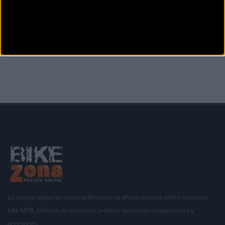
BIKEZONATV
Especial Unibike 2017: Te presentamos lo más
destacado de GURPIL para 2018
Desde su coqueto stand de Unibike, GURPIL nos presenta este año sus ruedas GTR, en este
caso con RR tubeles
La revista digital de ciclismo Bikezona te ofrece noticias sobre mountain
bike MTB, ciclismo de carretera, e-bikes, bicicletas, componentes y
accesorios.