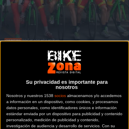
Mañana prueba en línea
CARRETERA
Valverde y Purito ante el reto de los JJOO
Su privacidad es importante para
Noticia de
ciclismo
publicada el
viernes, 05 de agosto
nosotros
de 2016
a las
09:30h
en la sección de
Carretera
Nosotros y nuestros 1538
socios
almacenamos y/o accedemos
a información en un dispositivo, como cookies, y procesamos
Mañana
se disputa la prueba de ciclismo, fondo en
datos personales, como identificadores únicos e información
carretera, con la que se inicia el programa de nuestro
estándar enviada por un dispositivo para publicidad y contenido
personalizado, medición de publicidad y contenido,
deporte en los JJ.OO de Río.
investigación de audiencia y desarrollo de servicios.
Con su