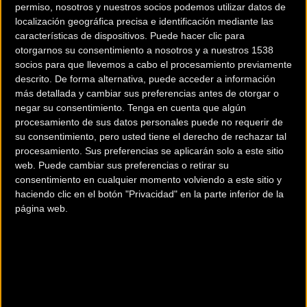
permiso, nosotros y nuestros socios podemos utilizar datos de
localización geográfica precisa e identificación mediante las
características de dispositivos. Puede hacer clic para
Estas son las impresiones de los dos líderes del equipo
otorgarnos su consentimiento a nosotros y a nuestros 1538
español, Alejandro Valverde y Joaquim ‘Purito’ Rodríguez.
socios para que llevemos a cabo el procesamiento previamente
descrito. De forma alternativa, puede acceder a información
más detallada y cambiar sus preferencias antes de otorgar o
negar su consentimiento.
Tenga en cuenta que algún
procesamiento de sus datos personales puede no requerir de
su consentimiento, pero usted tiene el derecho de rechazar tal
Alejandro Valverde
procesamiento. Sus preferencias se aplicarán solo a este sitio
web. Puede cambiar sus preferencias o retirar su
consentimiento en cualquier momento volviendo a este sitio y
haciendo clic en el botón "Privacidad" en la parte inferior de la
página web.