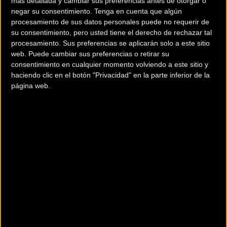
más detallada y cambiar sus preferencias antes de otorgar o
negar su consentimiento.
Tenga en cuenta que algún
procesamiento de sus datos personales puede no requerir de
su consentimiento, pero usted tiene el derecho de rechazar tal
procesamiento. Sus preferencias se aplicarán solo a este sitio
web. Puede cambiar sus preferencias o retirar su
consentimiento en cualquier momento volviendo a este sitio y
haciendo clic en el botón "Privacidad" en la parte inferior de la
página web.
El corredor reconocía estar “muy contento de fichar por el Caja
Rural. Desde el primer momento que hablé con ellos han confiado
al 100% en mí y espero devolverles la confianza que han
depositado en mí. Estoy muy contento y sé que voy a tener