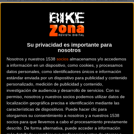
presidente del club, yEugenio Goikoetxea, director deportivo, han
acompañado al ciclista en la presentación a quien han dado la
bienvenida al equipo y deseado que tenga un buen año.
Esquisabel ha comenzado la rueda de prensa diciendo que cree que
Velasco a aportar al equipo “mucha experiencia, le deseamos que
Su privacidad es importante para
nosotros
termine al menos como ha terminado 2012, que ha sido un buen
Nosotros y nuestros 1538
socios
almacenamos y/o accedemos
final. Esperamos que le aporte mucha experiencia a un equipo muy
a información en un dispositivo, como cookies, y procesamos
joven y que enseñe a los que están empezando a ser bueno
datos personales, como identificadores únicos e información
ciclistas”.
estándar enviada por un dispositivo para publicidad y contenido
personalizado, medición de publicidad y contenido,
investigación de audiencia y desarrollo de servicios.
Con su
permiso, nosotros y nuestros socios podemos utilizar datos de
localización geográfica precisa e identificación mediante las
características de dispositivos. Puede hacer clic para
otorgarnos su consentimiento a nosotros y a nuestros 1538
socios para que llevemos a cabo el procesamiento previamente
descrito. De forma alternativa, puede acceder a información