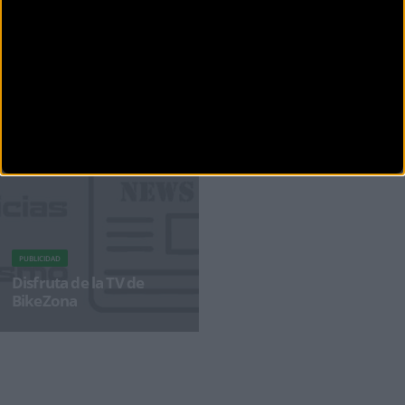
CARRETERA
Detenido un corredor de Cofidis en una redada en el
Tour de Francia
Un corredor del equipo Cofidis cuyo nombre se desconoce oficialmente ha sido detenido
esta mañana por agentes de
PUBLICIDAD
Disfruta de la TV de
BikeZona
¡Alégrate el día con BikeZonaTV!