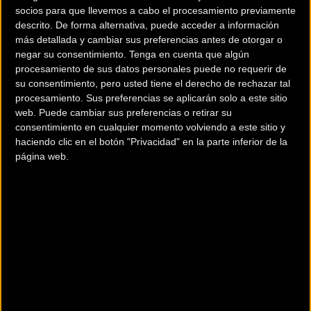
socios para que llevemos a cabo el procesamiento previamente
Powerade) y de Ismael Esteban (Specializad-Maestre), a 27”
descrito. De forma alternativa, puede acceder a información
y 2:35, respectivamente.
más detallada y cambiar sus preferencias antes de otorgar o
negar su consentimiento.
Tenga en cuenta que algún
Esteban dominó la carrera en su primera mitad, pero una
procesamiento de sus datos personales puede no requerir de
su consentimiento, pero usted tiene el derecho de rechazar tal
serie de problemas mecánicos y pinchazos le hicieron
procesamiento. Sus preferencias se aplicarán solo a este sitio
perder no sólo la cabeza, sino la segunda plaza e incluso
web. Puede cambiar sus preferencias o retirar su
casi la tercera, aunque el deportivo gesto de ‘Guti’ Navarro
consentimiento en cualquier momento volviendo a este sitio y
de no esprintarle le permitió al cántabro mantener su lugar
haciendo clic en el botón "Privacidad" en la parte inferior de la
en el podio.
página web.
Sandra Trevilla superaba a
Mónica Carrascosa
en la prueba
femenina élite, mientras que el resto de vencedores fueron
Jon Polledo y Alba Fernández (junior), Saúl Calzada y Saioa
Gil (cadetes), Ramón Liaño (master 30), Pablo Gómez (40),
José Antonio Mazaira (50) y Pedro Mújica (60).
fuente
: rfec.com