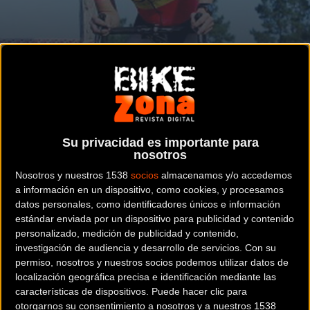
Sigue la racha
CICLOCROSS
Victoria de Kevin Suarez en Santa Bárbara
Su privacidad es importante para
nosotros
Nosotros y nuestros 1538
socios
almacenamos y/o accedemos
a información en un dispositivo, como cookies, y procesamos
Noticia de
ciclismo
publicada el
miércoles, 09 de
datos personales, como identificadores únicos e información
diciembre de 2015
a las
09:24h
en la sección de
Ciclocross
estándar enviada por un dispositivo para publicidad y contenido
personalizado, medición de publicidad y contenido,
investigación de audiencia y desarrollo de servicios.
Con su
Kevin Suárez (Born-Bioracer), ganador el domingo en Igorre,
permiso, nosotros y nuestros socios podemos utilizar datos de
ha demostrado estar en un momento dulce, al imponerse
localización geográfica precisa e identificación mediante las
ayer en el Gran Premio Santa Bárbara, disputado en Puente
características de dispositivos. Puede hacer clic para
otorgarnos su consentimiento a nosotros y a nuestros 1538
Viesgo (Cantabria), por delante de Oscar Pujol (MMR