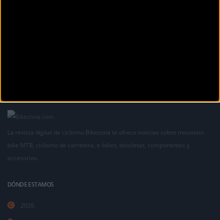
BikeZona
BikeZona ha sumado otros
¡Alégrate el día con BikeZonaTV!
La revista digital de ciclismo Bikezona te ofrece noticias sobre mountain
bike MTB, ciclismo de carretera, e-bikes, bicicletas, componentes y
accesorios.
DÓNDE ESTAMOS
2026