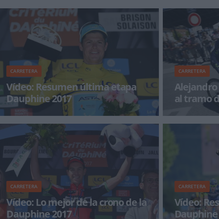
CARRETERA
CARRETERA
Vídeo: Resumen última etapa
Alejandro 
Dauphine 2017
al tramo d
Dauphine
Jakob Fuglsang logró la victoria en la última
Valverde, 19º 
etapa y la general de una espectacular
por sus compa
Dauphine 2017. R
mantiene 3º e
CARRETERA
CARRETERA
Vídeo: Lo mejor de la crono de la
Vídeo: Re
Dauphine 2017
Dauphine