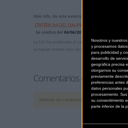
Más info. de este evento
CRITÉRIUM DEL DAUPHINÉ 2017
Se celebra del
04/06/2017
al
11/06/2017
Nosotros y nuestro
La UCI ha publicado el calendario World tour p
y procesamos datos 
sumarán treinta días de competici&oacut
... [+]
para publicidad y co
desarrollo de servici
geográfica precisa e
otorgarnos su conse
Comentarios de la Noticia
previamente descrit
preferencias antes 
datos personales pu
procesamiento. Sus p
Noticias sin comentarios. ¡Ya puedes escribir e
su consentimiento en
parte inferior de la