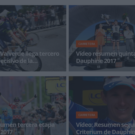
CARRETERA
Valverde llega tercero
Vídeo resumen quint
ecisivo de la
Dauphine 2017
en Mâcon y muy bien protegido
Phil Bauhaus se hizo con la victo
ñeros de Movistar Team, se
etapa de la Daphine 2017, jorna
transición antes de afront
CARRETERA
sumen tercera etapa
Vídeo: Resumen segu
 2017
Criterium de Dauphin