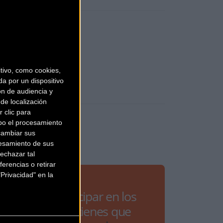
ivo, como cookies,
a por un dispositivo
ón de audiencia y
de localización
 clic para
bo el procesamiento
cambiar sus
esamiento de sus
echazar tal
erencias o retirar
Privacidad" en la
Para participar en los
debates tienes que