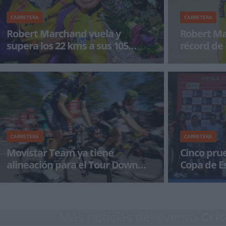
CARRETERA
CARRETERA
Robert Marchand vuela y
Robert Ma
supera los 22 kms a sus 105
récord de 
años
Robert Marchand volvió a demostrar ayer que
Robert Marcha
si hay voluntad las personas no tenemos
sigue dando ej
límites. A sus 105 a&n
avanzada edad
CARRETERA
CARRETERA
Movistar Team ya tiene
Cinco pru
alineación para el Tour Down
Copa de E
Under
El Tour Down Under (15-22 enero) abre la 38ª
La Copa de Esp
campaña del conjunto de Eusebio Unzué en la
calendario, y 
máxim
pruebas puntua
Más noticias del evento
Cri