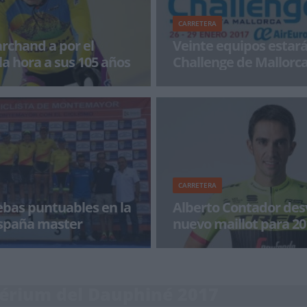
CARRETERA
rchand a por el
Veinte equipos estará
la hora a sus 105 años
Challenge de Mallorc
nd, un francés de 105 años
La selección española de pista s
emplo y a su ya más que
ser tradicional, uno de los equi
,
participantes e
CARRETERA
ebas puntuables en la
Alberto Contador des
spaña master
nuevo maillot para 20
aña de masters 2017 ya tiene
Alberto Contador mostró ayer dí
estará compuesta por cinco
que será su nuevo maillot. En es
bles, se
de
térium del Dauphiné 2017