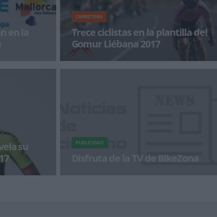
CARRETERA
n en la
Trece ciclistas en la plantilla del
a
Gomur Liébana 2017
erá, como suele
Con una plantilla de 13 corredores afrontará el
pos
equipo Gomur-Liébana 2017 la próxima
temporada. Una
PUBLICIDAD
vela su
17
Disfruta de la TV de BikeZona
a 1 de enero el
¡Alégrate el día con BikeZonaTV!
te caso se trata