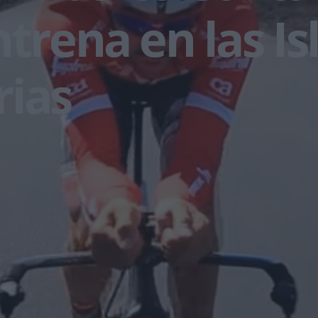
ntrena en las Is
rias