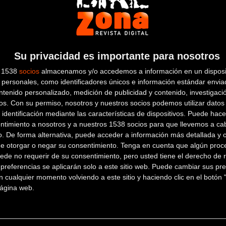
Su privacidad es importante para nosotros
s 1538
socios
almacenamos y/o accedemos a información en un disposit
ara la próxima temporada con 10 nuevas pruebas que se
personales, como identificadores únicos e información estándar enviad
ntenido personalizado, medición de publicidad y contenido, investigaci
os.
Con su permiso, nosotros y nuestros socios podemos utilizar datos 
 identificación mediante las características de dispositivos. Puede hacer
ntimiento a nosotros y a nuestros 1538 socios para que llevemos a ca
o. De forma alternativa, puede acceder a información más detallada y 
de otorgar o negar su consentimiento.
Tenga en cuenta que algún proc
ede no requerir de su consentimiento, pero usted tiene el derecho de r
referencias se aplicarán solo a este sitio web. Puede cambiar sus pref
l tuyo!
 cualquier momento volviendo a este sitio y haciendo clic en el botón "
 página web.