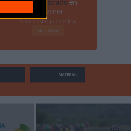
estar
registrado
en
Bikezona
Si ya lo estás puedes ir a:
Iniciar Sesión
MATERIAL