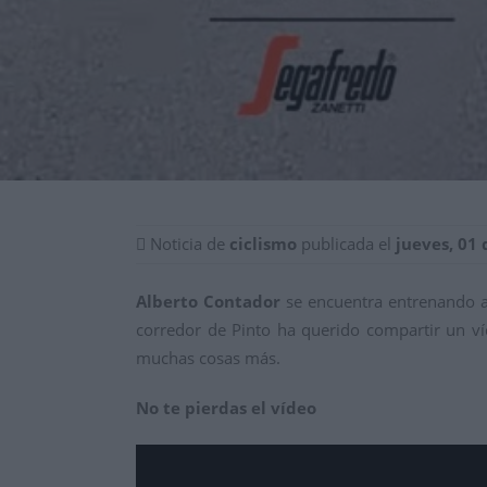
Noticia de
ciclismo
publicada el
jueves, 01 
Alberto Contador
se encuentra entrenando 
corredor de Pinto ha querido compartir un v
muchas cosas más.
No te pierdas el vídeo