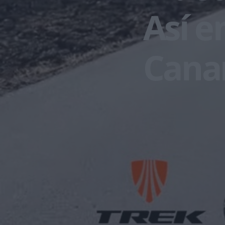
Así e
Cana