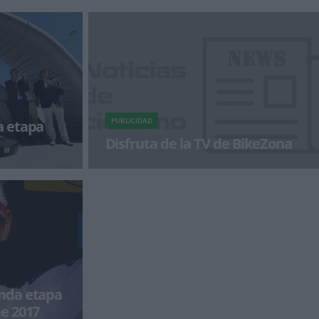
PUBLICIDAD
a etapa
Disfruta de la TV de BikeZona
ria en la quinta
¡Alégrate el día con BikeZonaTV!
da de
nda etapa
e 2017