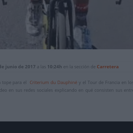
de junio de 2017
a las
10:24h
en la sección de
Carretera
a tope para el
Criterium du Dauphiné
y el Tour de Francia en los
ídeo en sus redes sociales explicando en qué consisten sus e