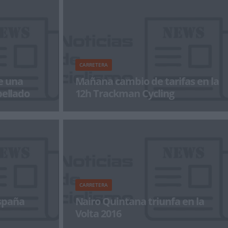
CARRETERA
e una
Mañana cambio de tarifas en la
pellado
12h Trackman Cycling
ampos Team,
El próximo 31 de Marzo finaliza el segundo
llado por un
tramo de inscripciones de 12H Trackman
Cycling 300 equip
CARRETERA
spaña
Nairo Quintana triunfa en la
Volta 2016