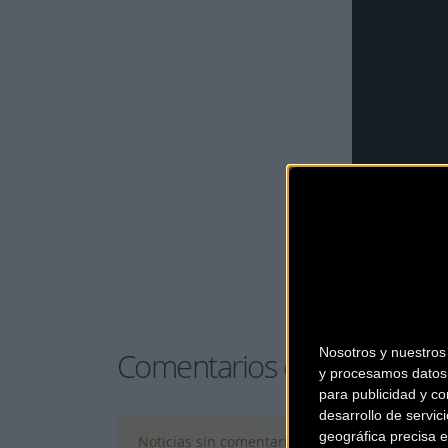
Nosotros y nuestro
Comentarios de la Noticia
y procesamos datos 
para publicidad y co
desarrollo de servici
geográfica precisa e
Noticias sin comentarios. ¡Ya puedes escribir e