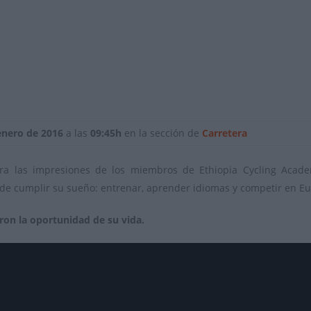
enero de 2016
a las
09:45h
en la sección de
Carretera
ra las impresiones de los miembros de Ethiopia Cycling Acad
n de cumplir su sueño: entrenar, aprender idiomas y competir en E
eron la oportunidad de su vida.