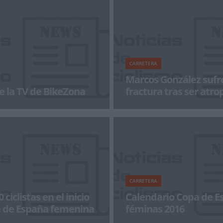
CARRETERA
Marcos González sufr
e la TV de BikeZona
fractura tras ser atro
a con BikeZonaTV!
El corredor leonés del Baqué-C
Marcos González, ha sido atrope
coche es
CARRETERA
ciclistas en el inicio
Calendario Copa de E
a de España femenina
féminas 2016