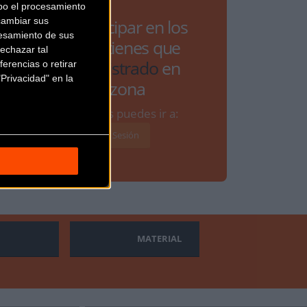
bo el procesamiento
cambiar sus
Para participar en los
esamiento de sus
debates tienes que
echazar tal
estar
registrado
en
erencias o retirar
Privacidad" en la
Bikezona
Si ya lo estás puedes ir a:
Iniciar Sesión
MATERIAL