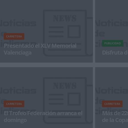
CARRETERA
PUBLICIDAD
Presentado el XLV Memorial
Valenciaga
Disfruta d
El Ayuntamiento de Eibar fue anoche escenario
¡Alégrate el dí
de la presentación del XLV Memorial
Valenciaga, que fue ofrecida po
CARRETERA
CARRETERA
El Trofeo Federación arranca el
Más de 220 
domingo
de la Cop