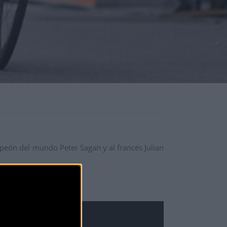
peón del mundo Peter Sagan y al francés Julian