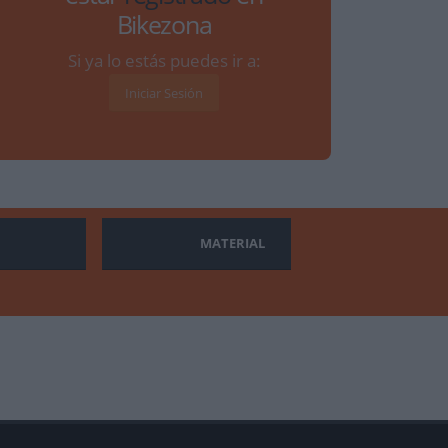
Bikezona
Si ya lo estás puedes ir a:
Iniciar Sesión
MATERIAL