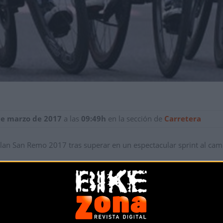
de marzo de 2017
a las
09:49h
en la sección de
Carretera
lan San Remo 2017 tras superar en un espectacular sprint al cam