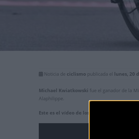
Noticia de
ciclismo
publicada el
lunes, 20 
Michael Kwiatkowski
fue el ganador de la Mi
Alaphilippe.
Este es el vídeo de los últimos kilómetros