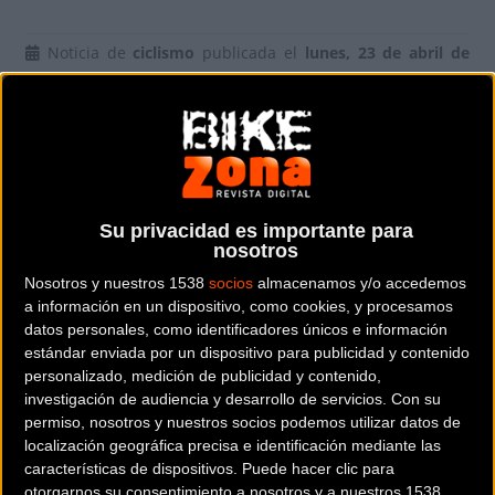
Noticia de
ciclismo
publicada el
lunes, 23 de abril de
2018
a las
10:13h
en la sección de
BikezonaTV
La fi
rma alemana SIGMA
ofrece accesorios muy útiles para
que disfrutes de tus salidas de bicicleta sin contratiempos,
por ello hoy nos acercan sus nuevas luces BUSTER de 300 y
700 lúmenes (con 70 y 100 m de alcance respectivamente) y
Su privacidad es importante para
nosotros
la luz trasera NUGGET II FLASH, (con la que serás visto
desde 400 m). Las luces delanteras tienen 3 modos de luz
Nosotros y nuestros 1538
socios
almacenamos y/o accedemos
a información en un dispositivo, como cookies, y procesamos
fija y un modo flash e incluyen un soporte para que las
datos personales, como identificadores únicos e información
montes fácilmente en tu manillar.
estándar enviada por un dispositivo para publicidad y contenido
personalizado, medición de publicidad y contenido,
La luz trasera tiene dos modos de luz continua y un modo
investigación de audiencia y desarrollo de servicios.
Con su
flash e incluye una goma para colocar la luz en la tija.
permiso, nosotros y nuestros socios podemos utilizar datos de
localización geográfica precisa e identificación mediante las
Todas estas luces son recargables por medio del cable USB
características de dispositivos. Puede hacer clic para
que incluyen.
otorgarnos su consentimiento a nosotros y a nuestros 1538