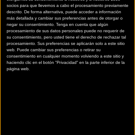
socios para que llevemos a cabo el procesamiento previamente
Y para los bikers manitas tiene sus POCKET TOOLS,
descrito. De forma alternativa, puede acceder a información
multiherramientas de bolsillo, para poder realizar
más detallada y cambiar sus preferencias antes de otorgar o
negar su consentimiento.
Tenga en cuenta que algún
reparaciones en ruta. Disponen de tres modelos de
procesamiento de sus datos personales puede no requerir de
multiherramientas y hoy os traemos el modelo LARGE
su consentimiento, pero usted tiene el derecho de rechazar tal
(grande), con 22 herramientas (por lo que está dirigido a
procesamiento. Sus preferencias se aplicarán solo a este sitio
mecánicos avanzados) que te permitirán resolver incluso
web. Puede cambiar sus preferencias o retirar su
los trabajos de reparación más delicados.
consentimiento en cualquier momento volviendo a este sitio y
haciendo clic en el botón "Privacidad" en la parte inferior de la
página web.
Si quieres saber todo lo que este práctico
multiherramientas ofrece, no te pierdas el vídeo.
Las herramientas
Destornillador de ranura