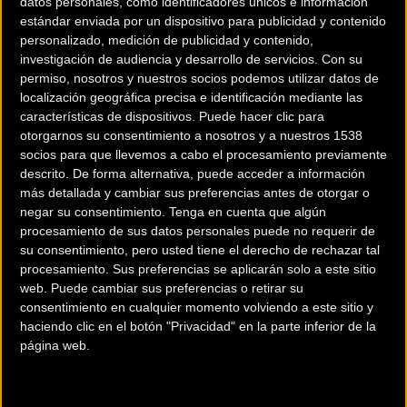
datos personales, como identificadores únicos e información
estándar enviada por un dispositivo para publicidad y contenido
Se trata de una grabación realizada con motivo de los
personalizado, medición de publicidad y contenido,
Internacionales de Chelva, inicio del Open de España
investigación de audiencia y desarrollo de servicios.
Con su
Cofidis, hace dos semanas.
permiso, nosotros y nuestros socios podemos utilizar datos de
localización geográfica precisa e identificación mediante las
Aquí puedes ver el
vídeo
características de dispositivos. Puede hacer clic para
otorgarnos su consentimiento a nosotros y a nuestros 1538
socios para que llevemos a cabo el procesamiento previamente
descrito. De forma alternativa, puede acceder a información
más detallada y cambiar sus preferencias antes de otorgar o
Más info. de este evento
negar su consentimiento.
Tenga en cuenta que algún
INTERNACIONALES XCO CHELVA GRAN PREMIO CULT
procesamiento de sus datos personales puede no requerir de
su consentimiento, pero usted tiene el derecho de rechazar tal
BIKES
procesamiento. Sus preferencias se aplicarán solo a este sitio
06/03/2016
Se celebra el
web. Puede cambiar sus preferencias o retirar su
consentimiento en cualquier momento volviendo a este sitio y
En las pruebas de XCO las sedes pueden variar o incluso no estar
haciendo clic en el botón "Privacidad" en la parte inferior de la
asignadas todavía, aunque las fechas sí deberían ser definitivas. No
página web.
todas
... [+]