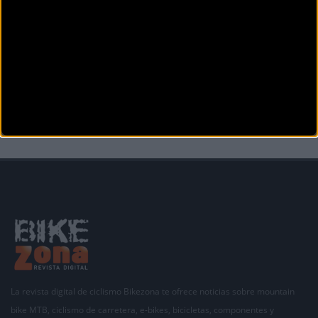
MTB
Calendario Open de España de MTB 2016
Un total de cinco pruebas compondrán el calendario del Open de España de cross country
olímpico (XC
La revista digital de ciclismo Bikezona te ofrece noticias sobre mountain
bike MTB, ciclismo de carretera, e-bikes, bicicletas, componentes y