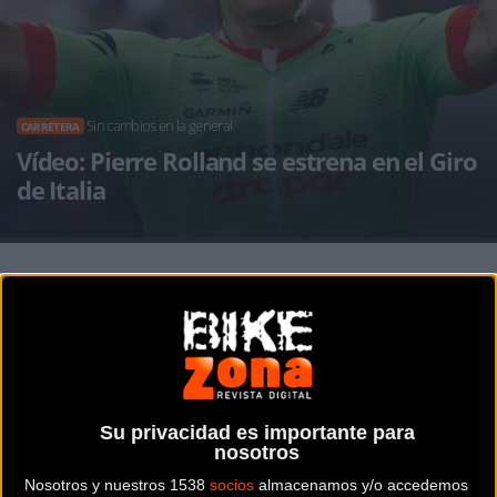
Sin cambios en la general
CARRETERA
Vídeo: Pierre Rolland se estrena en el Giro
de Italia
Noticia de
ciclismo
publicada el
jueves, 25 de mayo de
2017
a las
09:22h
en la sección de
Carretera
Pierre Rolland logró su primera victoria en el Giro de Italia
Su privacidad es importante para
tras imponerse en la decimoséptima etapa. Desde 2014 no
nosotros
lograba un ciclista francés el triunfo en la corsa rosa.
Nosotros y nuestros 1538
socios
almacenamos y/o accedemos