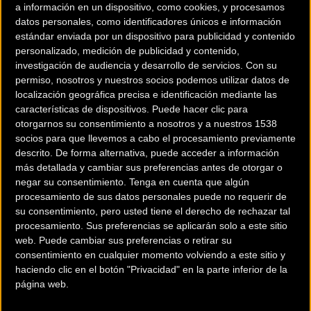
a información en un dispositivo, como cookies, y procesamos
Por parte de los favoritos, tras la ajetreada etapa del
datos personales, como identificadores únicos e información
miércoles decidieron tomarse un pequeño descanso por lo
estándar enviada por un dispositivo para publicidad y contenido
que Doumolin ya recuperado de sus problemas
personalizado, medición de publicidad y contenido,
investigación de audiencia y desarrollo de servicios.
Con su
estomacales mantuvo sin problemas el jersey rosa de líder.
permiso, nosotros y nuestros socios podemos utilizar datos de
localización geográfica precisa e identificación mediante las
características de dispositivos. Puede hacer clic para
otorgarnos su consentimiento a nosotros y a nuestros 1538
socios para que llevemos a cabo el procesamiento previamente
descrito. De forma alternativa, puede acceder a información
más detallada y cambiar sus preferencias antes de otorgar o
negar su consentimiento.
Tenga en cuenta que algún
procesamiento de sus datos personales puede no requerir de
su consentimiento, pero usted tiene el derecho de rechazar tal
procesamiento. Sus preferencias se aplicarán solo a este sitio
web. Puede cambiar sus preferencias o retirar su
consentimiento en cualquier momento volviendo a este sitio y
haciendo clic en el botón "Privacidad" en la parte inferior de la
página web.