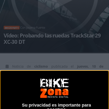
Con Josema Fuente
BIKEZONATV
Vídeo: Probando las ruedas TrackStar 29
XC-30 DT
Noticia de
ciclismo
publicada el
jueves, 10 de
noviembre de 2016
a las
13:12h
en la sección de
BikezonaTV
Josema Fuente ha probado para vosotros las ruedas
TrackStar
29 XC-30 DT
, unas llantas de carbono Toray T700
y bujes DT SWISS DT350, con una medida de 30 mm de
Su privacidad es importante para