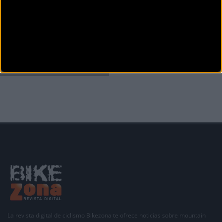
PUBLICIDAD
Disfruta de la TV de
BikeZona
¡Alégrate el día con BikeZonaTV!
La revista digital de ciclismo Bikezona te ofrece noticias sobre mountain